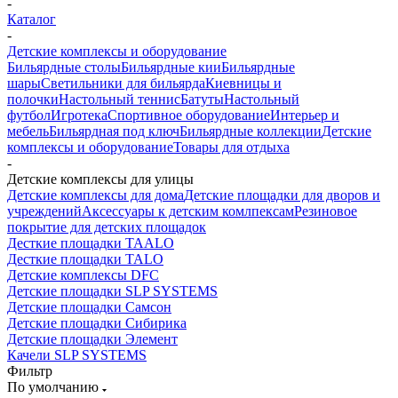
-
Каталог
-
Детские комплексы и оборудование
Бильярдные столы
Бильярдные кии
Бильярдные
шары
Светильники для бильярда
Киевницы и
полочки
Настольный теннис
Батуты
Настольный
футбол
Игротека
Спортивное оборудование
Интерьер и
мебель
Бильярдная под ключ
Бильярдные коллекции
Детские
комплексы и оборудование
Товары для отдыха
-
Детские комплексы для улицы
Детские комплексы для дома
Детские площадки для дворов и
учреждений
Аксессуары к детским комлпексам
Резиновое
покрытие для детских площадок
Десткие площадки TAALO
Десткие площадки TALO
Детские комплексы DFC
Детские площадки SLP SYSTEMS
Детские площадки Самсон
Детские площадки Сибирика
Детские площадки Элемент
Качели SLP SYSTEMS
Фильтр
По умолчанию