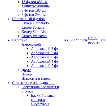
16 футов 488 см
Минитрамплины
6 футов 183 см
8 футов 244 см
Настольный футбол
Кикер Desperado
Кикер Fortuna
Кикер Start Line
Кикер Weekend
Наши
Игротека
Акции
Услуги
Тр
работы
Аэрохоккей
Аэрохоккей 3 фт
Аэрохоккей 5 фт
Аэрохоккей 6 фт
Аэрохоккей 4 фт
Аэрохоккей 7 фт
Дартс
Покер
Шахматы и нарды
Спортивное оборудование
Баскетбольные щиты и
стойки
Баскетбольные
кольца и
аксессуары