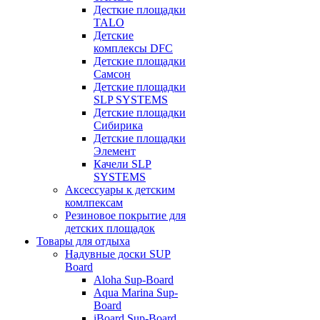
Десткие площадки
TALO
Детские
комплексы DFC
Детские площадки
Самсон
Детские площадки
SLP SYSTEMS
Детские площадки
Сибирика
Детские площадки
Элемент
Качели SLP
SYSTEMS
Аксессуары к детским
комлпексам
Резиновое покрытие для
детских площадок
Товары для отдыха
Надувные доски SUP
Board
Aloha Sup-Board
Aqua Marina Sup-
Board
iBoard Sup-Board