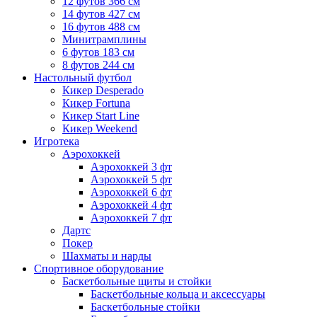
12 футов 366 см
14 футов 427 см
16 футов 488 см
Минитрамплины
6 футов 183 см
8 футов 244 см
Настольный футбол
Кикер Desperado
Кикер Fortuna
Кикер Start Line
Кикер Weekend
Игротека
Аэрохоккей
Аэрохоккей 3 фт
Аэрохоккей 5 фт
Аэрохоккей 6 фт
Аэрохоккей 4 фт
Аэрохоккей 7 фт
Дартс
Покер
Шахматы и нарды
Спортивное оборудование
Баскетбольные щиты и стойки
Баскетбольные кольца и аксессуары
Баскетбольные стойки