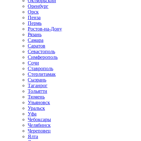
Октябрьский
Оренбург
Орск
Пенза
Пермь
Ростов-на-Дону
Рязань
Самара
Саратов
Севастополь
Симферополь
Сочи
Ставрополь
Стерлитамак
Сызрань
Таганрог
Тольятти
Тюмень
Ульяновск
Уральск
Уфа
Чебоксары
Челябинск
Череповец
Ялта