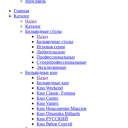
Ярославль
Главная
Каталог
Назад
Каталог
Бильярдные столы
Назад
Бильярдные столы
Игровая серия
Любительские
Профессиональные
Суперпрофессиональные
Эксклюзивные
Бильярдные кии
Назад
Бильярдные кии
Кии Weekend
Кии Classic, Fortuna
Кии Cuetec
Кии Vantex
Кии Николаенко Максим
Кии Dinamika Billiards
Кии РУССКИЙ
Кии Рябов Сергей