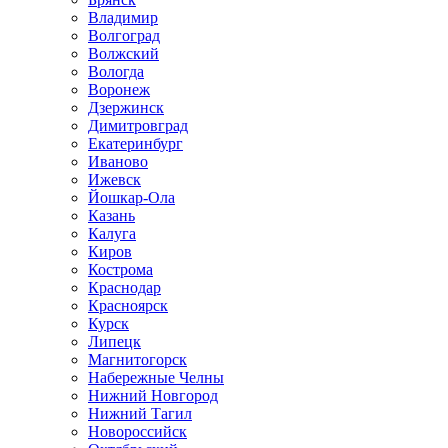
Владимир
Волгоград
Волжский
Вологда
Воронеж
Дзержинск
Димитровград
Екатеринбург
Иваново
Ижевск
Йошкар-Ола
Казань
Калуга
Киров
Кострома
Краснодар
Красноярск
Курск
Липецк
Магнитогорск
Набережные Челны
Нижний Новгород
Нижний Тагил
Новороссийск