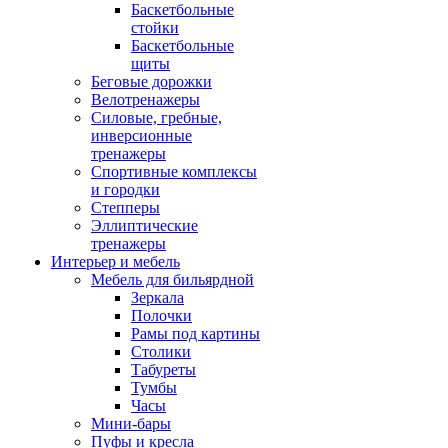
Баскетбольные
стойки
Баскетбольные
щиты
Беговые дорожки
Велотренажеры
Силовые, гребные,
инверсионные
тренажеры
Спортивные комплексы
и городки
Степперы
Эллиптические
тренажеры
Интерьер и мебель
Мебель для бильярдной
Зеркала
Полочки
Рамы под картины
Столики
Табуреты
Тумбы
Часы
Мини-бары
Пуфы и кресла