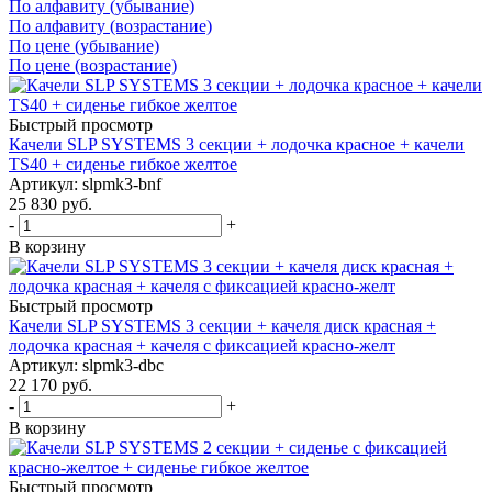
По алфавиту (убывание)
По алфавиту (возрастание)
По цене (убывание)
По цене (возрастание)
Быстрый просмотр
Качели SLP SYSTEMS 3 секции + лодочка красное + качели
TS40 + сиденье гибкое желтое
Артикул: slpmk3-bnf
25 830
руб.
-
+
В корзину
Быстрый просмотр
Качели SLP SYSTEMS 3 секции + качеля диск красная +
лодочка красная + качеля с фиксацией красно-желт
Артикул: slpmk3-dbc
22 170
руб.
-
+
В корзину
Быстрый просмотр