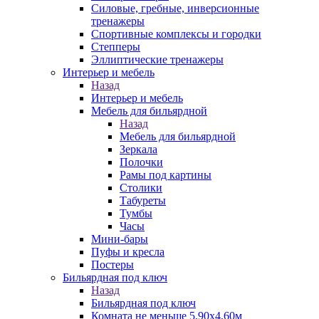
Силовые, гребные, инверсионные
тренажеры
Спортивные комплексы и городки
Степперы
Эллиптические тренажеры
Интерьер и мебель
Назад
Интерьер и мебель
Мебель для бильярдной
Назад
Мебель для бильярдной
Зеркала
Полочки
Рамы под картины
Столики
Табуреты
Тумбы
Часы
Мини-бары
Пуфы и кресла
Постеры
Бильярдная под ключ
Назад
Бильярдная под ключ
Комната не меньше 5,90х4,60м