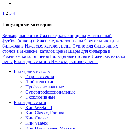
1
2
3
4
Популярные категории
Бильярдные кии в Ижевске, каталог, цены
Настольный
футбол (кикер) в Ижевске, каталог, цены
Светильники для
бильярда в Ижевске, каталог, цены
Сукно для бильярдных
столов в Ижевске, каталог, цены
Шары для бильярда в
Ижевске, каталог, цены
Бильярдные столы в Ижевске, каталог,
цены
Бильярдные кии в Ижевске, каталог, цены
Бильярдные столы
Игровая серия
Любительские
Профессиональные
Суперпрофессиональные
Эксклюзивные
Бильярдные кии
Кии Weekend
Кии Classic, Fortuna
Кии Cuetec
Кии Vantex
Кии Николаенко Максим