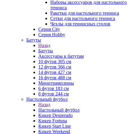
Наборы аксессуаров для настольного
тенниса
Ракетки для настольного тенниса
Сетки для настольного тенниса
Чехлы для теннисных столов
Серия City
Серия Hobby
Батуты
Назад
Батуты
Аксессуары к батутам
10 футов 305 см
12 футов 366 см
14 футов 427 см
16 футов 488 см
Минитрамплины
6 футов 183 см
8 футов 244 см
Настольный футбол
Назад
Настольный футбол
Кикер Desperado
Кикер Fortuna
Кикер Start Line
Кикер Weekend