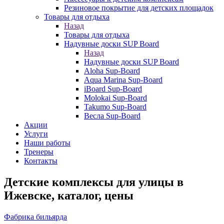
Резиновое покрытие для детских площадок
Товары для отдыха
Назад
Товары для отдыха
Надувные доски SUP Board
Назад
Надувные доски SUP Board
Aloha Sup-Board
Aqua Marina Sup-Board
iBoard Sup-Board
Molokai Sup-Board
Takumo Sup-Board
Весла Sup-Board
Акции
Услуги
Наши работы
Тренеры
Контакты
Детские комплексы для улицы в
Ижевске, каталог, цены
Фабрика бильярда