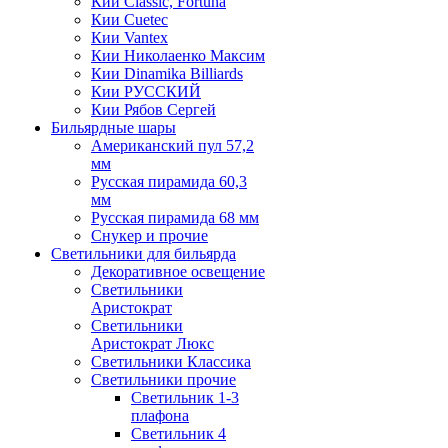
Кии Classic, Fortuna
Кии Cuetec
Кии Vantex
Кии Николаенко Максим
Кии Dinamika Billiards
Кии РУССКИЙ
Кии Рябов Сергей
Бильярдные шары
Американский пул 57,2
мм
Русская пирамида 60,3
мм
Русская пирамида 68 мм
Снукер и прочие
Светильники для бильярда
Декоративное освещение
Светильники
Аристократ
Светильники
Аристократ Люкс
Светильники Классика
Светильники прочие
Светильник 1-3
плафона
Светильник 4