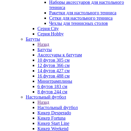
Наборы аксессуаров для настольного
тенниса
Ракетки для настольного тенниса
Сетки для настольного тенниса
Чехлы для теннисных столов
Серия City
Серия Hobby
Батуты
Назад
Батуты
Аксессуары к батутам
10 футов 305 см
12 футов 366 см
14 футов 427 см
16 футов 488 см
Минитрамплины
6 футов 183 см
8 футов 244 см
Настольный футбол
Назад
Настольный футбол
Кикер Desperado
Кикер Fortuna
Кикер Start Line
Кикер Weekend