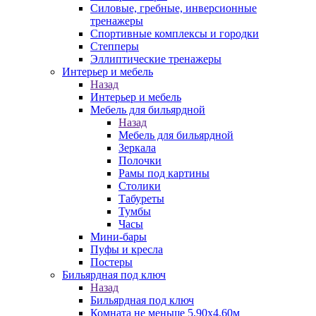
Силовые, гребные, инверсионные
тренажеры
Спортивные комплексы и городки
Степперы
Эллиптические тренажеры
Интерьер и мебель
Назад
Интерьер и мебель
Мебель для бильярдной
Назад
Мебель для бильярдной
Зеркала
Полочки
Рамы под картины
Столики
Табуреты
Тумбы
Часы
Мини-бары
Пуфы и кресла
Постеры
Бильярдная под ключ
Назад
Бильярдная под ключ
Комната не меньше 5,90х4,60м