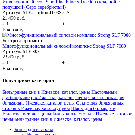
Инверсионный стол Start Line Fitness Traction складной с
подушкой (Серо-серебристый)
Артикул: SLF-Traction-IT03S-GS
21 490
руб.
-
+
В корзину
Быстрый просмотр
Многофункциональный силовой комплекс Strong SLF 7080
Артикул: SLF S08
23 490
руб.
-
+
В корзину
Популярные категории
Бильярдные кии в Ижевске, каталог, цены
Настольный
футбол (кикер) в Ижевске, каталог, цены
Светильники для
бильярда в Ижевске, каталог, цены
Сукно для бильярдных
столов в Ижевске, каталог, цены
Шары для бильярда в
Ижевске, каталог, цены
Бильярдные столы в Ижевске, каталог,
цены
Бильярдные кии в Ижевске, каталог, цены
Бильярдные столы
Игровая серия