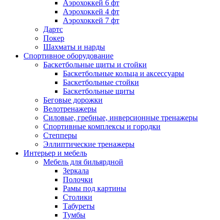
Аэрохоккей 6 фт
Аэрохоккей 4 фт
Аэрохоккей 7 фт
Дартс
Покер
Шахматы и нарды
Спортивное оборудование
Баскетбольные щиты и стойки
Баскетбольные кольца и аксессуары
Баскетбольные стойки
Баскетбольные щиты
Беговые дорожки
Велотренажеры
Силовые, гребные, инверсионные тренажеры
Спортивные комплексы и городки
Степперы
Эллиптические тренажеры
Интерьер и мебель
Мебель для бильярдной
Зеркала
Полочки
Рамы под картины
Столики
Табуреты
Тумбы