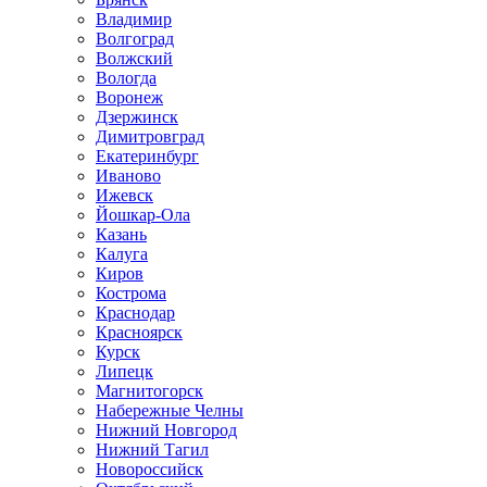
Владимир
Волгоград
Волжский
Вологда
Воронеж
Дзержинск
Димитровград
Екатеринбург
Иваново
Ижевск
Йошкар-Ола
Казань
Калуга
Киров
Кострома
Краснодар
Красноярск
Курск
Липецк
Магнитогорск
Набережные Челны
Нижний Новгород
Нижний Тагил
Новороссийск