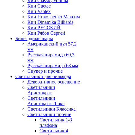
Кии Classic, Fortuna
Кии Cuetec
Кии Vantex
Кии Николаенко Максим
Кии Dinamika Billiards
Кии РУССКИЙ
Кии Рябов Сергей
Бильярдные шары
Американский пул 57,2
мм
Русская пирамида 60,3
мм
Русская пирамида 68 мм
Снукер и прочие
Светильники для бильярда
Декоративное освещение
Светильники
Аристократ
Светильники
Аристократ Люкс
Светильники Классика
Светильники прочие
Светильник 1-3
плафона
Светильник 4