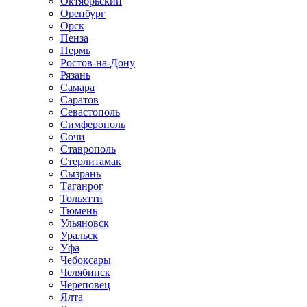
Октябрьский
Оренбург
Орск
Пенза
Пермь
Ростов-на-Дону
Рязань
Самара
Саратов
Севастополь
Симферополь
Сочи
Ставрополь
Стерлитамак
Сызрань
Таганрог
Тольятти
Тюмень
Ульяновск
Уральск
Уфа
Чебоксары
Челябинск
Череповец
Ялта