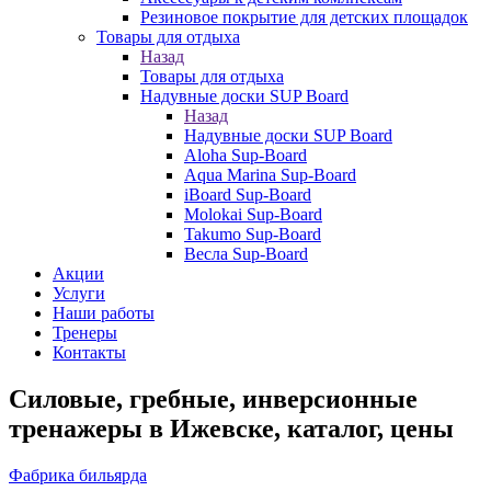
Резиновое покрытие для детских площадок
Товары для отдыха
Назад
Товары для отдыха
Надувные доски SUP Board
Назад
Надувные доски SUP Board
Aloha Sup-Board
Aqua Marina Sup-Board
iBoard Sup-Board
Molokai Sup-Board
Takumo Sup-Board
Весла Sup-Board
Акции
Услуги
Наши работы
Тренеры
Контакты
Силовые, гребные, инверсионные
тренажеры в Ижевске, каталог, цены
Фабрика бильярда