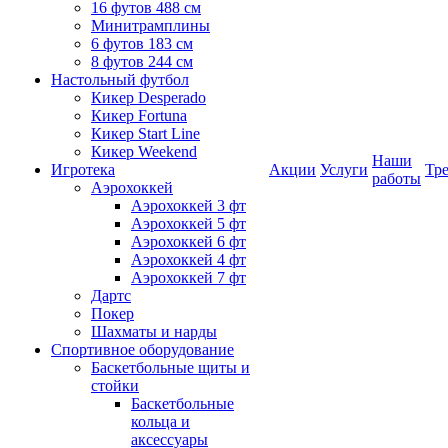
16 футов 488 см
Минитрамплины
6 футов 183 см
8 футов 244 см
Настольный футбол
Кикер Desperado
Кикер Fortuna
Кикер Start Line
Кикер Weekend
Наши
Игротека
Акции
Услуги
Тр
работы
Аэрохоккей
Аэрохоккей 3 фт
Аэрохоккей 5 фт
Аэрохоккей 6 фт
Аэрохоккей 4 фт
Аэрохоккей 7 фт
Дартс
Покер
Шахматы и нарды
Спортивное оборудование
Баскетбольные щиты и
стойки
Баскетбольные
кольца и
аксессуары