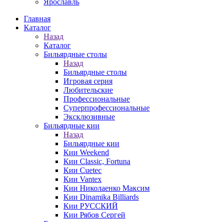
Ярославль
Главная
Каталог
Назад
Каталог
Бильярдные столы
Назад
Бильярдные столы
Игровая серия
Любительские
Профессиональные
Суперпрофессиональные
Эксклюзивные
Бильярдные кии
Назад
Бильярдные кии
Кии Weekend
Кии Classic, Fortuna
Кии Cuetec
Кии Vantex
Кии Николаенко Максим
Кии Dinamika Billiards
Кии РУССКИЙ
Кии Рябов Сергей