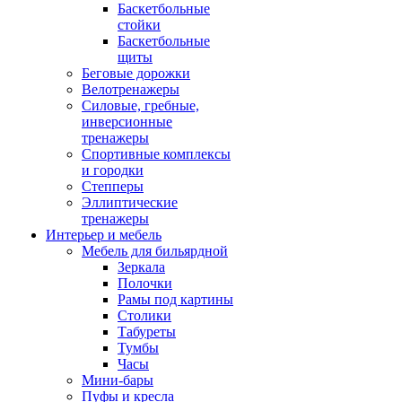
Баскетбольные
стойки
Баскетбольные
щиты
Беговые дорожки
Велотренажеры
Силовые, гребные,
инверсионные
тренажеры
Спортивные комплексы
и городки
Степперы
Эллиптические
тренажеры
Интерьер и мебель
Мебель для бильярдной
Зеркала
Полочки
Рамы под картины
Столики
Табуреты
Тумбы
Часы
Мини-бары
Пуфы и кресла