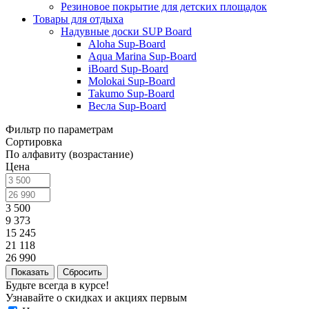
Резиновое покрытие для детских площадок
Товары для отдыха
Надувные доски SUP Board
Aloha Sup-Board
Aqua Marina Sup-Board
iBoard Sup-Board
Molokai Sup-Board
Takumo Sup-Board
Весла Sup-Board
Фильтр по параметрам
Сортировка
По алфавиту (возрастание)
Цена
3 500
9 373
15 245
21 118
26 990
Сбросить
Будьте всегда в курсе!
Узнавайте о скидках и акциях первым