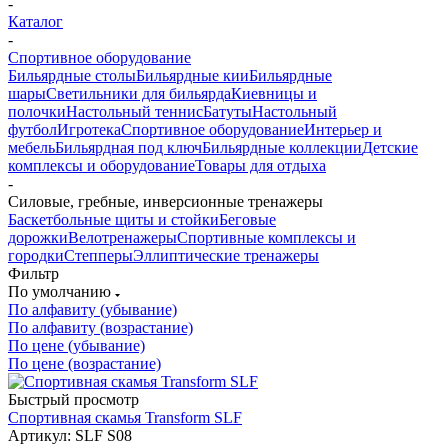
-
Каталог
-
Спортивное оборудование
Бильярдные столы
Бильярдные кии
Бильярдные
шары
Светильники для бильярда
Киевницы и
полочки
Настольный теннис
Батуты
Настольный
футбол
Игротека
Спортивное оборудование
Интерьер и
мебель
Бильярдная под ключ
Бильярдные коллекции
Детские
комплексы и оборудование
Товары для отдыха
-
Силовые, гребные, инверсионные тренажеры
Баскетбольные щиты и стойки
Беговые
дорожки
Велотренажеры
Спортивные комплексы и
городки
Степперы
Эллиптические тренажеры
Фильтр
По умолчанию
По алфавиту (убывание)
По алфавиту (возрастание)
По цене (убывание)
По цене (возрастание)
Быстрый просмотр
Спортивная скамья Transform SLF
Артикул: SLF S08