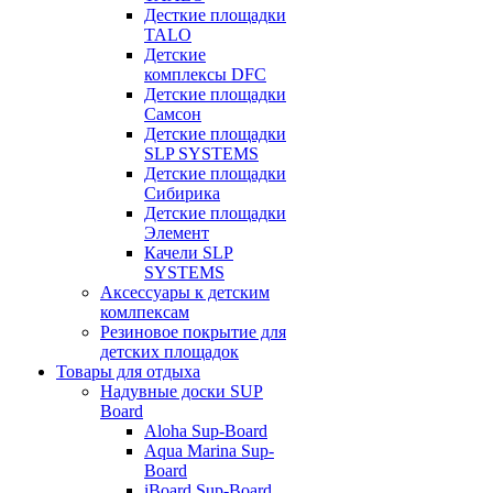
Десткие площадки
TALO
Детские
комплексы DFC
Детские площадки
Самсон
Детские площадки
SLP SYSTEMS
Детские площадки
Сибирика
Детские площадки
Элемент
Качели SLP
SYSTEMS
Аксессуары к детским
комлпексам
Резиновое покрытие для
детских площадок
Товары для отдыха
Надувные доски SUP
Board
Aloha Sup-Board
Aqua Marina Sup-
Board
iBoard Sup-Board