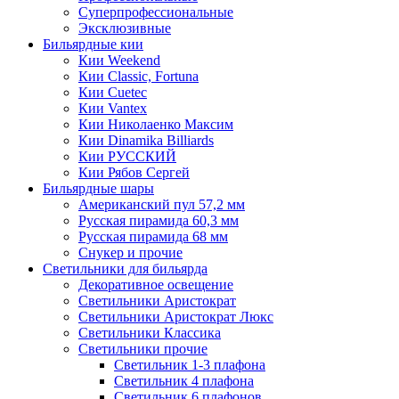
Суперпрофессиональные
Эксклюзивные
Бильярдные кии
Кии Weekend
Кии Classic, Fortuna
Кии Cuetec
Кии Vantex
Кии Николаенко Максим
Кии Dinamika Billiards
Кии РУССКИЙ
Кии Рябов Сергей
Бильярдные шары
Американский пул 57,2 мм
Русская пирамида 60,3 мм
Русская пирамида 68 мм
Снукер и прочие
Светильники для бильярда
Декоративное освещение
Светильники Аристократ
Светильники Аристократ Люкс
Светильники Классика
Светильники прочие
Светильник 1-3 плафона
Светильник 4 плафона
Светильник 6 плафонов