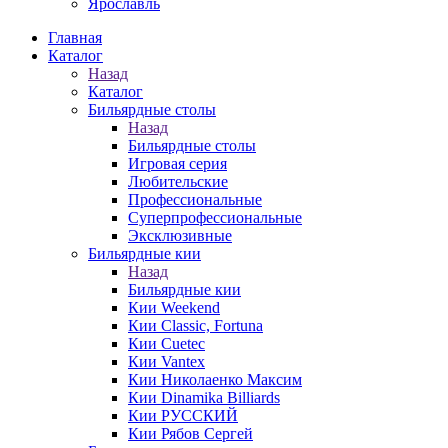
Ярославль
Главная
Каталог
Назад
Каталог
Бильярдные столы
Назад
Бильярдные столы
Игровая серия
Любительские
Профессиональные
Суперпрофессиональные
Эксклюзивные
Бильярдные кии
Назад
Бильярдные кии
Кии Weekend
Кии Classic, Fortuna
Кии Cuetec
Кии Vantex
Кии Николаенко Максим
Кии Dinamika Billiards
Кии РУССКИЙ
Кии Рябов Сергей