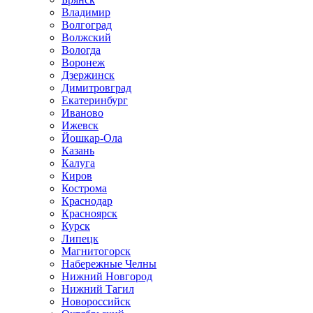
Владимир
Волгоград
Волжский
Вологда
Воронеж
Дзержинск
Димитровград
Екатеринбург
Иваново
Ижевск
Йошкар-Ола
Казань
Калуга
Киров
Кострома
Краснодар
Красноярск
Курск
Липецк
Магнитогорск
Набережные Челны
Нижний Новгород
Нижний Тагил
Новороссийск