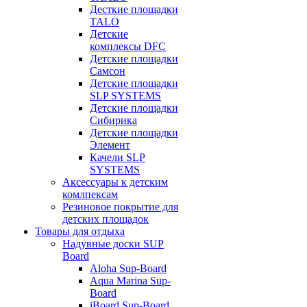
Десткие площадки
TALO
Детские
комплексы DFC
Детские площадки
Самсон
Детские площадки
SLP SYSTEMS
Детские площадки
Сибирика
Детские площадки
Элемент
Качели SLP
SYSTEMS
Аксессуары к детским
комлпексам
Резиновое покрытие для
детских площадок
Товары для отдыха
Надувные доски SUP
Board
Aloha Sup-Board
Aqua Marina Sup-
Board
iBoard Sup-Board