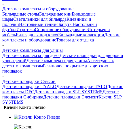
-
Детские комплексы и оборудование
Бильярдные столы
Бильярдные кии
Бильярдные
шары
Светильники для бильярда
Киевницы и
полочки
Настольный теннис
Батуты
Настольный
футбол
Игротека
Спортивное оборудование
Интерьер и
мебель
Бильярдная под ключ
Бильярдные коллекции
Детские
комплексы и оборудование
Товары для отдыха
-
Детские комплексы для улицы
Детские комплексы для дома
Детские площадки для дворов и
учреждений
Детские комплексы для улицы
Аксессуары к
детским комлпексам
Резиновое покрытие для детских
площадок
-
Детские площадки Самсон
Десткие площадки TAALO
Десткие площадки TALO
Детские
комплексы DFC
Детские площадки SLP SYSTEMS
Детские
площадки Сибирика
Детские площадки Элемент
Качели SLP
SYSTEMS
-
Качели Конго Гнездо