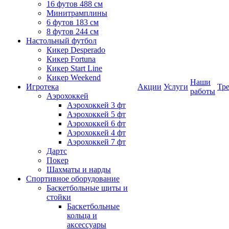
16 футов 488 см
Минитрамплины
6 футов 183 см
8 футов 244 см
Настольный футбол
Кикер Desperado
Кикер Fortuna
Кикер Start Line
Кикер Weekend
Наши
Игротека
Акции
Услуги
Тр
работы
Аэрохоккей
Аэрохоккей 3 фт
Аэрохоккей 5 фт
Аэрохоккей 6 фт
Аэрохоккей 4 фт
Аэрохоккей 7 фт
Дартс
Покер
Шахматы и нарды
Спортивное оборудование
Баскетбольные щиты и
стойки
Баскетбольные
кольца и
аксессуары