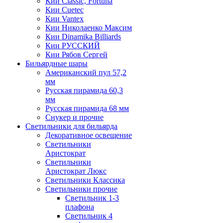
Кии Classic, Fortuna
Кии Cuetec
Кии Vantex
Кии Николаенко Максим
Кии Dinamika Billiards
Кии РУССКИЙ
Кии Рябов Сергей
Бильярдные шары
Американский пул 57,2
мм
Русская пирамида 60,3
мм
Русская пирамида 68 мм
Снукер и прочие
Светильники для бильярда
Декоративное освещение
Светильники
Аристократ
Светильники
Аристократ Люкс
Светильники Классика
Светильники прочие
Светильник 1-3
плафона
Светильник 4