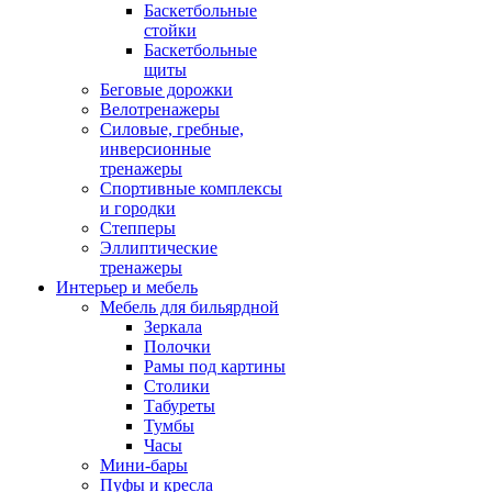
Баскетбольные
стойки
Баскетбольные
щиты
Беговые дорожки
Велотренажеры
Силовые, гребные,
инверсионные
тренажеры
Спортивные комплексы
и городки
Степперы
Эллиптические
тренажеры
Интерьер и мебель
Мебель для бильярдной
Зеркала
Полочки
Рамы под картины
Столики
Табуреты
Тумбы
Часы
Мини-бары
Пуфы и кресла