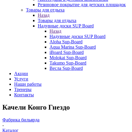
Резиновое покрытие для детских площадок
Товары для отдыха
Назад
Товары для отдыха
Надувные доски SUP Board
Назад
Надувные доски SUP Board
Aloha Sup-Board
Aqua Marina Sup-Board
iBoard Sup-Board
Molokai Sup-Board
Takumo Sup-Board
Весла Sup-Board
Акции
Услуги
Наши работы
Тренеры
Контакты
Качели Конго Гнездо
Фабрика бильярда
-
Каталог