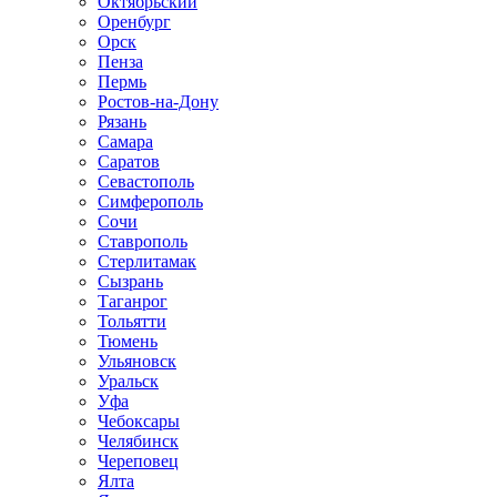
Октябрьский
Оренбург
Орск
Пенза
Пермь
Ростов-на-Дону
Рязань
Самара
Саратов
Севастополь
Симферополь
Сочи
Ставрополь
Стерлитамак
Сызрань
Таганрог
Тольятти
Тюмень
Ульяновск
Уральск
Уфа
Чебоксары
Челябинск
Череповец
Ялта