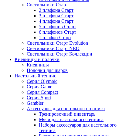
Светильники Старт
2 плафона Старт
3 плафона Старт
4 плафона Старт
5 плафонов Старт
6 плафонов Старт
1 плафон Старт
Светильники Старт Evolution
Светильники Старт NEO
Светильники Старт Коллекции
Киевницы и полочки
Киевницы
Полочки для шаров
Настольный теннис
Серия Olympic
Серия Game
Серия Compact
Серия Sport
Gambler
Аксессуары для настольного тенниса
Тренировочный инвентарь
Мячи для настольного тенниса
Наборы аксессуаров для настольного
тенниса
Ракетки для настольного тенниса