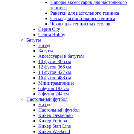
Наборы аксессуаров для настольного
тенниса
Ракетки для настольного тенниса
Сетки для настольного тенниса
Чехлы для теннисных столов
Серия City
Серия Hobby
Батуты
Назад
Батуты
Аксессуары к батутам
10 футов 305 см
12 футов 366 см
14 футов 427 см
16 футов 488 см
Минитрамплины
6 футов 183 см
8 футов 244 см
Настольный футбол
Назад
Настольный футбол
Кикер Desperado
Кикер Fortuna
Кикер Start Line
Кикер Weekend