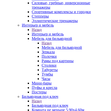
Силовые, гребные, инверсионные
тренажеры
Спортивные комплексы и городки
Степперы
Эллиптические тренажеры
Интерьер и мебель
Назад
Интерьер и мебель
Мебель для бильярдной
Назад
Мебель для бильярдной
Зеркала
Полочки
Рамы под картины
Столики
Табуреты
Тумбы
Часы
Мини-бары
Пуфы и кресла
Постеры
Бильярдная под ключ
Назад
Бильярдная под ключ
Комната не меньше 5,90х4,60м