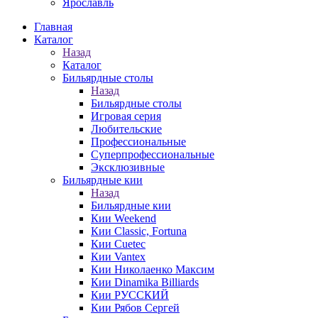
Ярославль
Главная
Каталог
Назад
Каталог
Бильярдные столы
Назад
Бильярдные столы
Игровая серия
Любительские
Профессиональные
Суперпрофессиональные
Эксклюзивные
Бильярдные кии
Назад
Бильярдные кии
Кии Weekend
Кии Classic, Fortuna
Кии Cuetec
Кии Vantex
Кии Николаенко Максим
Кии Dinamika Billiards
Кии РУССКИЙ
Кии Рябов Сергей