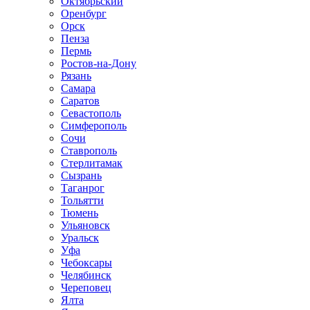
Октябрьский
Оренбург
Орск
Пенза
Пермь
Ростов-на-Дону
Рязань
Самара
Саратов
Севастополь
Симферополь
Сочи
Ставрополь
Стерлитамак
Сызрань
Таганрог
Тольятти
Тюмень
Ульяновск
Уральск
Уфа
Чебоксары
Челябинск
Череповец
Ялта