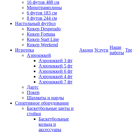
16 футов 488 см
Минитрамплины
6 футов 183 см
8 футов 244 см
Настольный футбол
Кикер Desperado
Кикер Fortuna
Кикер Start Line
Кикер Weekend
Наши
Игротека
Акции
Услуги
Тр
работы
Аэрохоккей
Аэрохоккей 3 фт
Аэрохоккей 5 фт
Аэрохоккей 6 фт
Аэрохоккей 4 фт
Аэрохоккей 7 фт
Дартс
Покер
Шахматы и нарды
Спортивное оборудование
Баскетбольные щиты и
стойки
Баскетбольные
кольца и
аксессуары