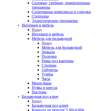
Силовые, гребные, инверсионные
тренажеры
Спортивные комплексы и городки
Степперы
Эллиптические тренажеры
Интерьер и мебель
Назад
Интерьер и мебель
Мебель для бильярдной
Назад
Мебель для бильярдной
Зеркала
Полочки
Рамы под картины
Столики
Табуреты
Тумбы
Часы
Мини-бары
Пуфы и кресла
Постеры
Бильярдная под ключ
Назад
Бильярдная под ключ
Комната не меньше 5,90х4,60м