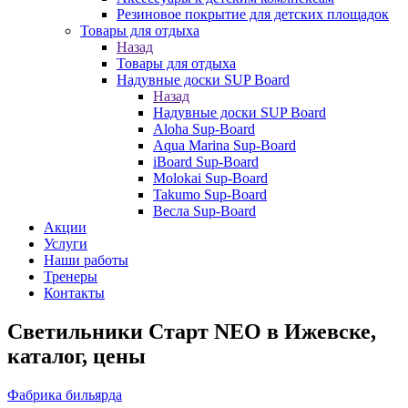
Резиновое покрытие для детских площадок
Товары для отдыха
Назад
Товары для отдыха
Надувные доски SUP Board
Назад
Надувные доски SUP Board
Aloha Sup-Board
Aqua Marina Sup-Board
iBoard Sup-Board
Molokai Sup-Board
Takumo Sup-Board
Весла Sup-Board
Акции
Услуги
Наши работы
Тренеры
Контакты
Светильники Старт NEO в Ижевске,
каталог, цены
Фабрика бильярда