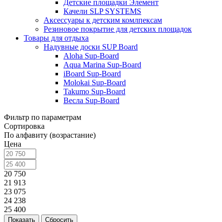
Детские площадки Элемент
Качели SLP SYSTEMS
Аксессуары к детским комлпексам
Резиновое покрытие для детских площадок
Товары для отдыха
Надувные доски SUP Board
Aloha Sup-Board
Aqua Marina Sup-Board
iBoard Sup-Board
Molokai Sup-Board
Takumo Sup-Board
Весла Sup-Board
Фильтр по параметрам
Сортировка
По алфавиту (возрастание)
Цена
20 750
21 913
23 075
24 238
25 400
Сбросить