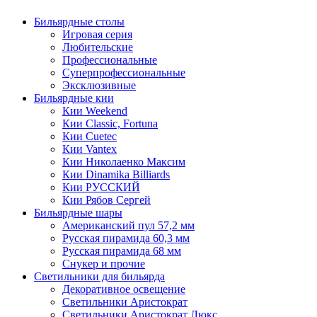
Бильярдные столы
Игровая серия
Любительские
Профессиональные
Суперпрофессиональные
Эксклюзивные
Бильярдные кии
Кии Weekend
Кии Classic, Fortuna
Кии Cuetec
Кии Vantex
Кии Николаенко Максим
Кии Dinamika Billiards
Кии РУССКИЙ
Кии Рябов Сергей
Бильярдные шары
Американский пул 57,2 мм
Русская пирамида 60,3 мм
Русская пирамида 68 мм
Снукер и прочие
Светильники для бильярда
Декоративное освещение
Светильники Аристократ
Светильники Аристократ Люкс