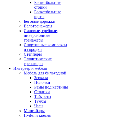
Баскетбольные
стойки
Баскетбольные
щиты
Беговые дорожки
Велотренажеры
Силовые, гребные,
инверсионные
тренажеры
Спортивные комплексы
и городки
Степперы
Эллиптические
тренажеры
Интерьер и мебель
Мебель для бильярдной
Зеркала
Полочки
Рамы под картины
Столики
Табуреты
Тумбы
Часы
Мини-бары
Пуфы и кресла