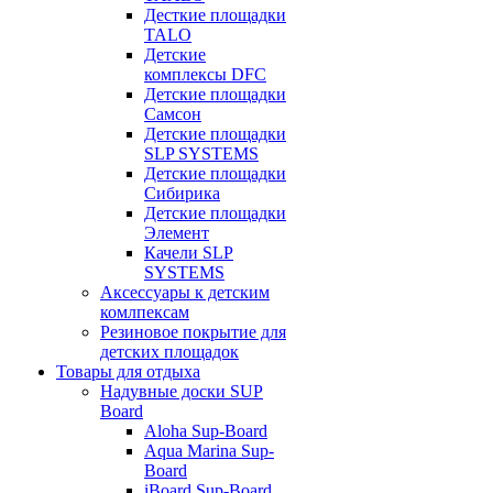
Десткие площадки
TALO
Детские
комплексы DFC
Детские площадки
Самсон
Детские площадки
SLP SYSTEMS
Детские площадки
Сибирика
Детские площадки
Элемент
Качели SLP
SYSTEMS
Аксессуары к детским
комлпексам
Резиновое покрытие для
детских площадок
Товары для отдыха
Надувные доски SUP
Board
Aloha Sup-Board
Aqua Marina Sup-
Board
iBoard Sup-Board