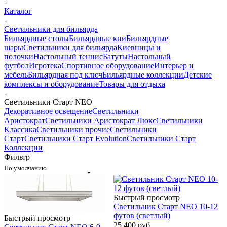
-
Каталог
-
Светильники для бильярда
Бильярдные столы
Бильярдные кии
Бильярдные
шары
Светильники для бильярда
Киевницы и
полочки
Настольный теннис
Батуты
Настольный
футбол
Игротека
Спортивное оборудование
Интерьер и
мебель
Бильярдная под ключ
Бильярдные коллекции
Детские
комплексы и оборудование
Товары для отдыха
-
Светильники Старт NEO
Декоративное освещение
Светильники
Аристократ
Светильники Аристократ Люкс
Светильники
Классика
Светильники прочие
Светильники
Старт
Светильники Старт Evolution
Светильники Старт
Коллекции
Фильтр
По умолчанию
Быстрый просмотр
Светильник Старт NEO 10-12
футов (светлый)
Быстрый просмотр
25 400
руб.