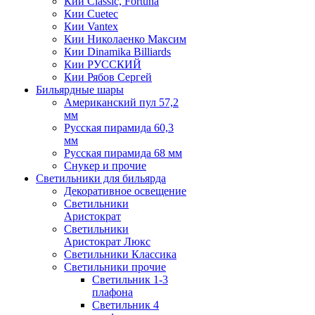
Кии Classic, Fortuna
Кии Cuetec
Кии Vantex
Кии Николаенко Максим
Кии Dinamika Billiards
Кии РУССКИЙ
Кии Рябов Сергей
Бильярдные шары
Американский пул 57,2
мм
Русская пирамида 60,3
мм
Русская пирамида 68 мм
Снукер и прочие
Светильники для бильярда
Декоративное освещение
Светильники
Аристократ
Светильники
Аристократ Люкс
Светильники Классика
Светильники прочие
Светильник 1-3
плафона
Светильник 4