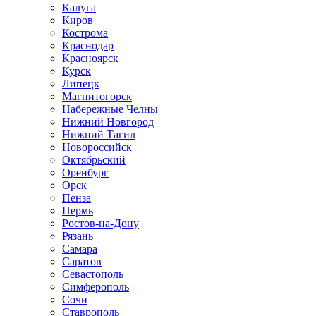
Калуга
Киров
Кострома
Краснодар
Красноярск
Курск
Липецк
Магнитогорск
Набережные Челны
Нижний Новгород
Нижний Тагил
Новороссийск
Октябрьский
Оренбург
Орск
Пенза
Пермь
Ростов-на-Дону
Рязань
Самара
Саратов
Севастополь
Симферополь
Сочи
Ставрополь