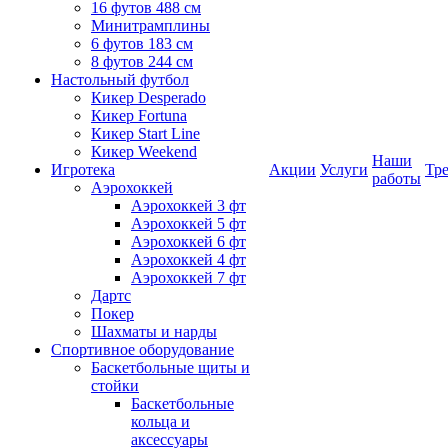
16 футов 488 см
Минитрамплины
6 футов 183 см
8 футов 244 см
Настольный футбол
Кикер Desperado
Кикер Fortuna
Кикер Start Line
Кикер Weekend
Наши
Игротека
Акции
Услуги
Тр
работы
Аэрохоккей
Аэрохоккей 3 фт
Аэрохоккей 5 фт
Аэрохоккей 6 фт
Аэрохоккей 4 фт
Аэрохоккей 7 фт
Дартс
Покер
Шахматы и нарды
Спортивное оборудование
Баскетбольные щиты и
стойки
Баскетбольные
кольца и
аксессуары