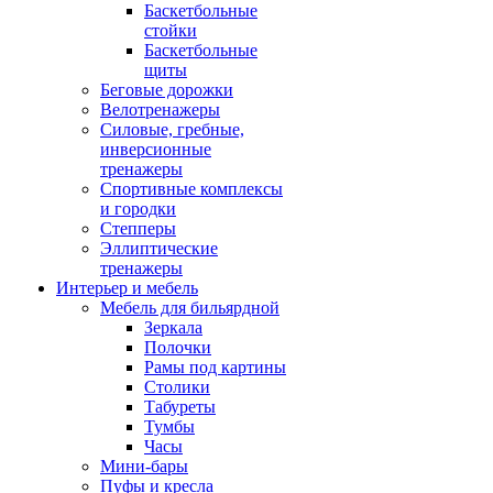
Баскетбольные
стойки
Баскетбольные
щиты
Беговые дорожки
Велотренажеры
Силовые, гребные,
инверсионные
тренажеры
Спортивные комплексы
и городки
Степперы
Эллиптические
тренажеры
Интерьер и мебель
Мебель для бильярдной
Зеркала
Полочки
Рамы под картины
Столики
Табуреты
Тумбы
Часы
Мини-бары
Пуфы и кресла