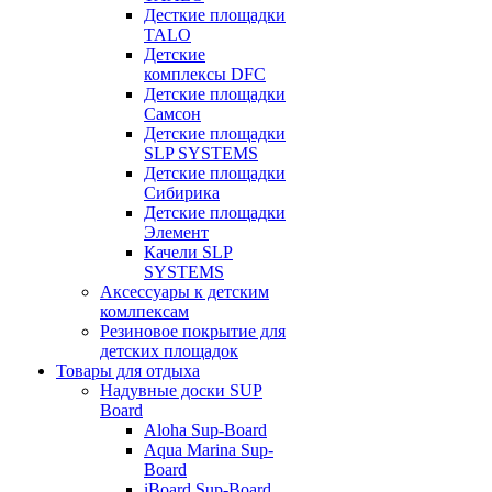
Десткие площадки
TALO
Детские
комплексы DFC
Детские площадки
Самсон
Детские площадки
SLP SYSTEMS
Детские площадки
Сибирика
Детские площадки
Элемент
Качели SLP
SYSTEMS
Аксессуары к детским
комлпексам
Резиновое покрытие для
детских площадок
Товары для отдыха
Надувные доски SUP
Board
Aloha Sup-Board
Aqua Marina Sup-
Board
iBoard Sup-Board