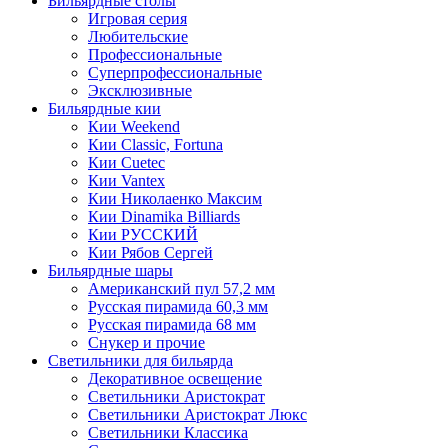
Бильярдные столы
Игровая серия
Любительские
Профессиональные
Суперпрофессиональные
Эксклюзивные
Бильярдные кии
Кии Weekend
Кии Classic, Fortuna
Кии Cuetec
Кии Vantex
Кии Николаенко Максим
Кии Dinamika Billiards
Кии РУССКИЙ
Кии Рябов Сергей
Бильярдные шары
Американский пул 57,2 мм
Русская пирамида 60,3 мм
Русская пирамида 68 мм
Снукер и прочие
Светильники для бильярда
Декоративное освещение
Светильники Аристократ
Светильники Аристократ Люкс
Светильники Классика