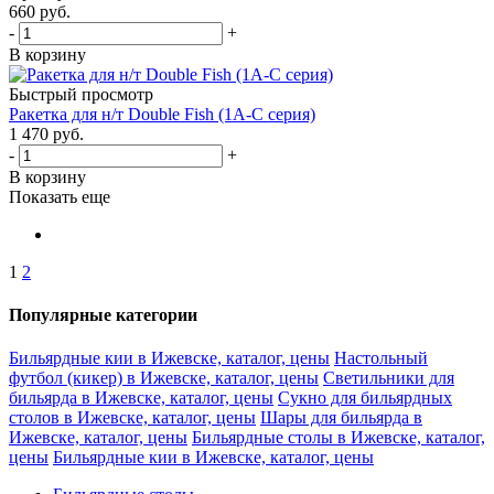
660
руб.
-
+
В корзину
Быстрый просмотр
Ракетка для н/т Double Fish (1А-С серия)
1 470
руб.
-
+
В корзину
Показать еще
1
2
Популярные категории
Бильярдные кии в Ижевске, каталог, цены
Настольный
футбол (кикер) в Ижевске, каталог, цены
Светильники для
бильярда в Ижевске, каталог, цены
Сукно для бильярдных
столов в Ижевске, каталог, цены
Шары для бильярда в
Ижевске, каталог, цены
Бильярдные столы в Ижевске, каталог,
цены
Бильярдные кии в Ижевске, каталог, цены