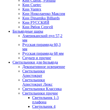
Кии Classic, Fortuna
Кии Cuetec
Кии Vantex
Кии Николаенко Максим
Кии Dinamika Billiards
Кии РУССКИЙ
Кии Рябов Сергей
Бильярдные шары
Американский пул 57,2
мм
Русская пирамида 60,3
мм
Русская пирамида 68 мм
Снукер и прочие
Светильники для бильярда
Декоративное освещение
Светильники
Аристократ
Светильники
Аристократ Люкс
Светильники Классика
Светильники прочие
Светильник 1-3
плафона
Светильник 4