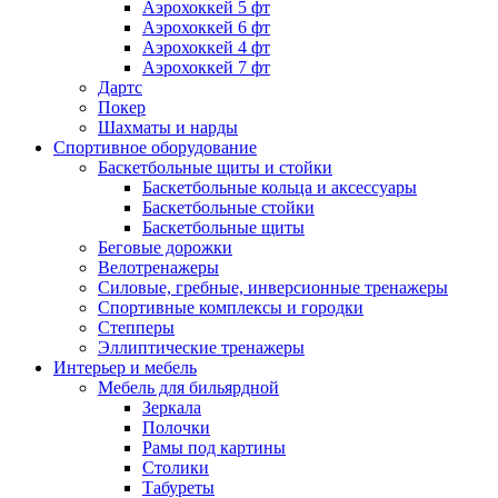
Аэрохоккей 5 фт
Аэрохоккей 6 фт
Аэрохоккей 4 фт
Аэрохоккей 7 фт
Дартс
Покер
Шахматы и нарды
Спортивное оборудование
Баскетбольные щиты и стойки
Баскетбольные кольца и аксессуары
Баскетбольные стойки
Баскетбольные щиты
Беговые дорожки
Велотренажеры
Силовые, гребные, инверсионные тренажеры
Спортивные комплексы и городки
Степперы
Эллиптические тренажеры
Интерьер и мебель
Мебель для бильярдной
Зеркала
Полочки
Рамы под картины
Столики
Табуреты