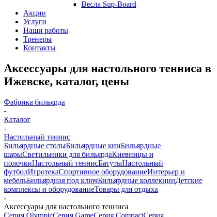
Весла Sup-Board
Акции
Услуги
Наши работы
Тренеры
Контакты
Аксессуары для настольного тенниса в
Ижевске, каталог, цены
Фабрика бильярда
-
Каталог
-
Настольный теннис
Бильярдные столы
Бильярдные кии
Бильярдные
шары
Светильники для бильярда
Киевницы и
полочки
Настольный теннис
Батуты
Настольный
футбол
Игротека
Спортивное оборудование
Интерьер и
мебель
Бильярдная под ключ
Бильярдные коллекции
Детские
комплексы и оборудование
Товары для отдыха
-
Аксессуары для настольного тенниса
Серия Olympic
Серия Game
Серия Compact
Серия