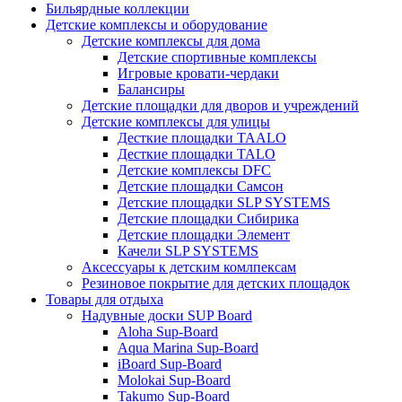
Бильярдные коллекции
Детские комплексы и оборудование
Детские комплексы для дома
Детские спортивные комплексы
Игровые кровати-чердаки
Балансиры
Детские площадки для дворов и учреждений
Детские комплексы для улицы
Десткие площадки TAALO
Десткие площадки TALO
Детские комплексы DFC
Детские площадки Самсон
Детские площадки SLP SYSTEMS
Детские площадки Сибирика
Детские площадки Элемент
Качели SLP SYSTEMS
Аксессуары к детским комлпексам
Резиновое покрытие для детских площадок
Товары для отдыха
Надувные доски SUP Board
Aloha Sup-Board
Aqua Marina Sup-Board
iBoard Sup-Board
Molokai Sup-Board
Takumo Sup-Board