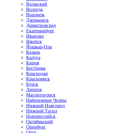
Волжский
Вологда
Воронеж
Дзержинск
Димитровград
Екатеринбург
Иваново
Ижевск
Йошкар-Ола
Казань
Калуга
Киров
Кострома
Краснодар
Красноярск
Курск
Липецк
Магнитогорск
Набережные Челны
Нижний Новгород
Нижний Тагил
Новороссийск
Октябрьский
Оренбург
Орск