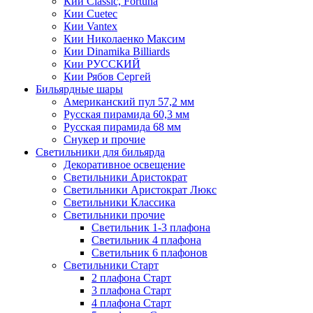
Кии Classic, Fortuna
Кии Cuetec
Кии Vantex
Кии Николаенко Максим
Кии Dinamika Billiards
Кии РУССКИЙ
Кии Рябов Сергей
Бильярдные шары
Американский пул 57,2 мм
Русская пирамида 60,3 мм
Русская пирамида 68 мм
Снукер и прочие
Светильники для бильярда
Декоративное освещение
Светильники Аристократ
Светильники Аристократ Люкс
Светильники Классика
Светильники прочие
Светильник 1-3 плафона
Светильник 4 плафона
Светильник 6 плафонов
Светильники Старт
2 плафона Старт
3 плафона Старт
4 плафона Старт