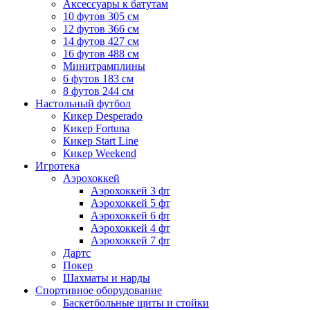
Аксессуары к батутам
10 футов 305 см
12 футов 366 см
14 футов 427 см
16 футов 488 см
Минитрамплины
6 футов 183 см
8 футов 244 см
Настольный футбол
Кикер Desperado
Кикер Fortuna
Кикер Start Line
Кикер Weekend
Игротека
Аэрохоккей
Аэрохоккей 3 фт
Аэрохоккей 5 фт
Аэрохоккей 6 фт
Аэрохоккей 4 фт
Аэрохоккей 7 фт
Дартс
Покер
Шахматы и нарды
Спортивное оборудование
Баскетбольные щиты и стойки