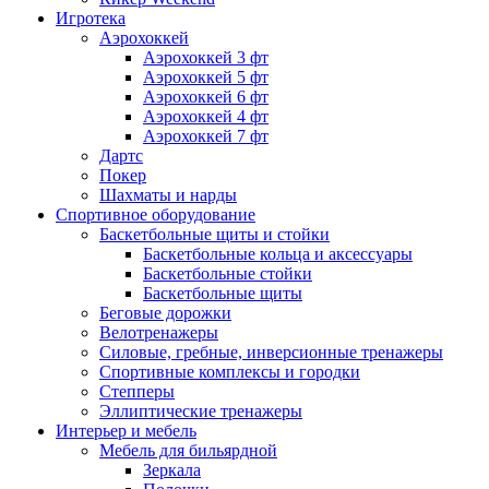
Игротека
Аэрохоккей
Аэрохоккей 3 фт
Аэрохоккей 5 фт
Аэрохоккей 6 фт
Аэрохоккей 4 фт
Аэрохоккей 7 фт
Дартс
Покер
Шахматы и нарды
Спортивное оборудование
Баскетбольные щиты и стойки
Баскетбольные кольца и аксессуары
Баскетбольные стойки
Баскетбольные щиты
Беговые дорожки
Велотренажеры
Силовые, гребные, инверсионные тренажеры
Спортивные комплексы и городки
Степперы
Эллиптические тренажеры
Интерьер и мебель
Мебель для бильярдной
Зеркала