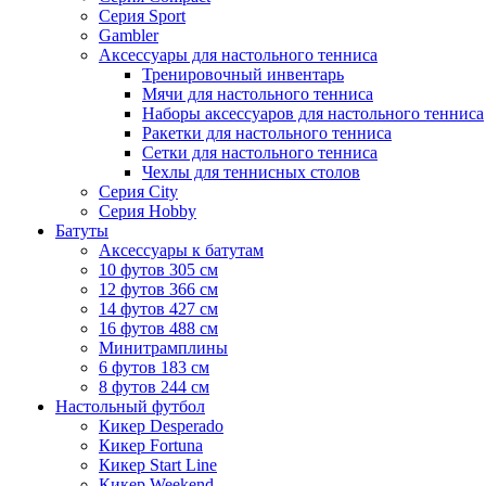
Серия Sport
Gambler
Аксессуары для настольного тенниса
Тренировочный инвентарь
Мячи для настольного тенниса
Наборы аксессуаров для настольного тенниса
Ракетки для настольного тенниса
Сетки для настольного тенниса
Чехлы для теннисных столов
Серия City
Серия Hobby
Батуты
Аксессуары к батутам
10 футов 305 см
12 футов 366 см
14 футов 427 см
16 футов 488 см
Минитрамплины
6 футов 183 см
8 футов 244 см
Настольный футбол
Кикер Desperado
Кикер Fortuna
Кикер Start Line
Кикер Weekend