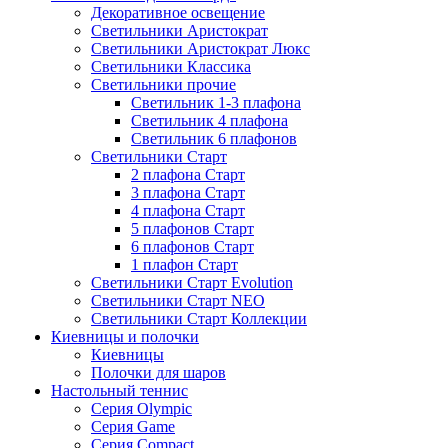
Декоративное освещение
Светильники Аристократ
Светильники Аристократ Люкс
Светильники Классика
Светильники прочие
Светильник 1-3 плафона
Светильник 4 плафона
Светильник 6 плафонов
Светильники Старт
2 плафона Старт
3 плафона Старт
4 плафона Старт
5 плафонов Старт
6 плафонов Старт
1 плафон Старт
Светильники Старт Evolution
Светильники Старт NEO
Светильники Старт Коллекции
Киевницы и полочки
Киевницы
Полочки для шаров
Настольный теннис
Серия Olympic
Серия Game
Серия Compact