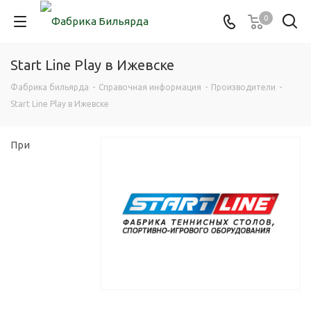
0
Start Line Play в Ижевске
Фабрика бильярда
-
Справочная информация
-
Производители
-
Start Line Play в Ижевске
При