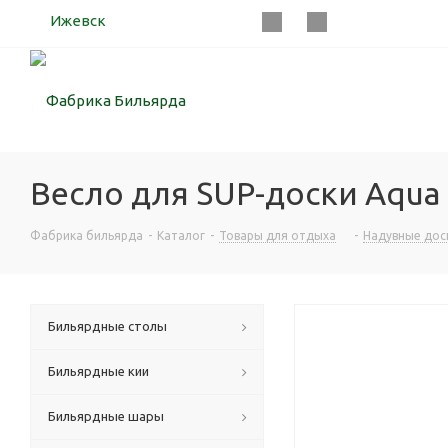
Ижевск
Весло для SUP-доски Aqua 
Фабрика бильярда
-
Каталог
-
Товары для отдыха
-
Надувные дос
Бильярдные столы
Бильярдные кии
Бильярдные шары