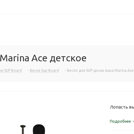
Marina Ace детское
ки SUP Board
-
Весла Sup-Board
-
Весло для SUP-доски Aqua Marina Ace
Лопасть вы
Подробнее