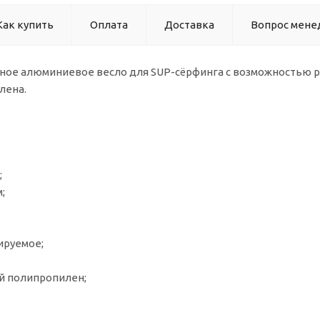
Как купить
Оплата
Доставка
Вопрос мене
ное алюминиевое весло для SUP-сёрфинга с возможностью р
лена.
;
;
ируемое;
й полипропилен;