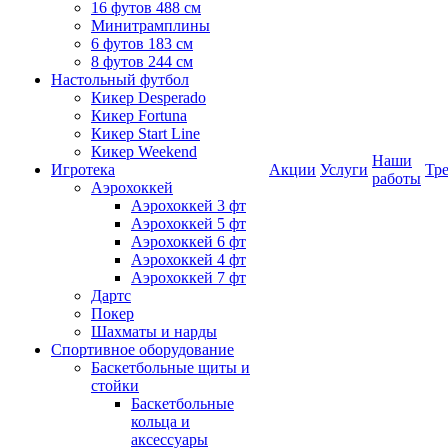
16 футов 488 см
Минитрамплины
6 футов 183 см
8 футов 244 см
Настольный футбол
Кикер Desperado
Кикер Fortuna
Кикер Start Line
Кикер Weekend
Наши
Игротека
Акции
Услуги
Тр
работы
Аэрохоккей
Аэрохоккей 3 фт
Аэрохоккей 5 фт
Аэрохоккей 6 фт
Аэрохоккей 4 фт
Аэрохоккей 7 фт
Дартс
Покер
Шахматы и нарды
Спортивное оборудование
Баскетбольные щиты и
стойки
Баскетбольные
кольца и
аксессуары