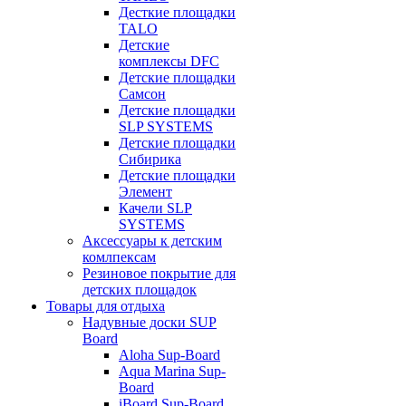
Десткие площадки
TALO
Детские
комплексы DFC
Детские площадки
Самсон
Детские площадки
SLP SYSTEMS
Детские площадки
Сибирика
Детские площадки
Элемент
Качели SLP
SYSTEMS
Аксессуары к детским
комлпексам
Резиновое покрытие для
детских площадок
Товары для отдыха
Надувные доски SUP
Board
Aloha Sup-Board
Aqua Marina Sup-
Board
iBoard Sup-Board