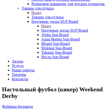
Резиновое покрытие для детских площадок
Товары для отдыха
Назад
Товары для отдыха
Надувные доски SUP Board
Назад
Надувные доски SUP Board
Aloha Sup-Board
Aqua Marina Sup-Board
iBoard Sup-Board
Molokai Sup-Board
Takumo Sup-Board
Весла Sup-Board
Акции
Услуги
Наши работы
Тренеры
Контакты
Настольный футбол (кикер) Weekend
Derby
Фабрика бильярда