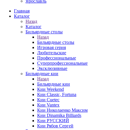
Ярославль
Главная
Каталог
Назад
Каталог
Бильярдные столы
Назад
Бильярдные столы
Игровая серия
Любительские
Профессиональные
Суперпрофессиональные
Эксклюзивные
Бильярдные кии
Назад
Бильярдные кии
Кии Weekend
Кии Classic, Fortuna
Кии Cuetec
Кии Vantex
Кии Николаенко Максим
Кии Dinamika Billiards
Кии РУССКИЙ
Кии Рябов Сергей