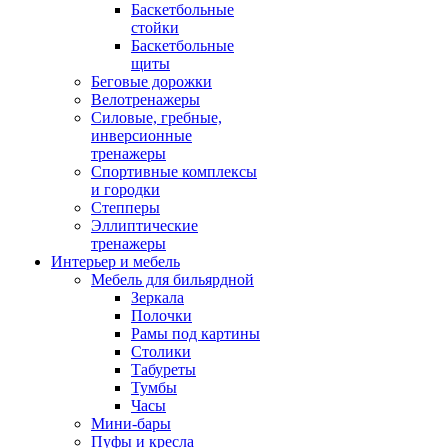
Баскетбольные
стойки
Баскетбольные
щиты
Беговые дорожки
Велотренажеры
Силовые, гребные,
инверсионные
тренажеры
Спортивные комплексы
и городки
Степперы
Эллиптические
тренажеры
Интерьер и мебель
Мебель для бильярдной
Зеркала
Полочки
Рамы под картины
Столики
Табуреты
Тумбы
Часы
Мини-бары
Пуфы и кресла