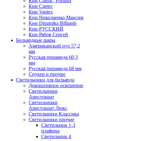
Кии Classic, Fortuna
Кии Cuetec
Кии Vantex
Кии Николаенко Максим
Кии Dinamika Billiards
Кии РУССКИЙ
Кии Рябов Сергей
Бильярдные шары
Американский пул 57,2
мм
Русская пирамида 60,3
мм
Русская пирамида 68 мм
Снукер и прочие
Светильники для бильярда
Декоративное освещение
Светильники
Аристократ
Светильники
Аристократ Люкс
Светильники Классика
Светильники прочие
Светильник 1-3
плафона
Светильник 4