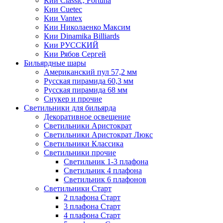
Кии Classic, Fortuna
Кии Cuetec
Кии Vantex
Кии Николаенко Максим
Кии Dinamika Billiards
Кии РУССКИЙ
Кии Рябов Сергей
Бильярдные шары
Американский пул 57,2 мм
Русская пирамида 60,3 мм
Русская пирамида 68 мм
Снукер и прочие
Светильники для бильярда
Декоративное освещение
Светильники Аристократ
Светильники Аристократ Люкс
Светильники Классика
Светильники прочие
Светильник 1-3 плафона
Светильник 4 плафона
Светильник 6 плафонов
Светильники Старт
2 плафона Старт
3 плафона Старт
4 плафона Старт