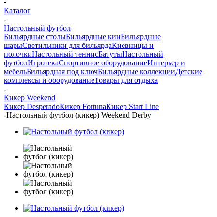
-
Каталог
-
Настольный футбол
Бильярдные столы
Бильярдные кии
Бильярдные
шары
Светильники для бильярда
Киевницы и
полочки
Настольный теннис
Батуты
Настольный
футбол
Игротека
Спортивное оборудование
Интерьер и
мебель
Бильярдная под ключ
Бильярдные коллекции
Детские
комплексы и оборудование
Товары для отдыха
-
Кикер Weekend
Кикер Desperado
Кикер Fortuna
Кикер Start Line
-
Настольный футбол (кикер) Weekend Derby