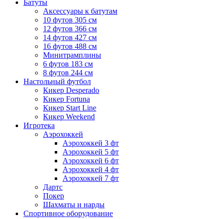
Батуты
Аксессуары к батутам
10 футов 305 см
12 футов 366 см
14 футов 427 см
16 футов 488 см
Минитрамплины
6 футов 183 см
8 футов 244 см
Настольный футбол
Кикер Desperado
Кикер Fortuna
Кикер Start Line
Кикер Weekend
Игротека
Аэрохоккей
Аэрохоккей 3 фт
Аэрохоккей 5 фт
Аэрохоккей 6 фт
Аэрохоккей 4 фт
Аэрохоккей 7 фт
Дартс
Покер
Шахматы и нарды
Спортивное оборудование