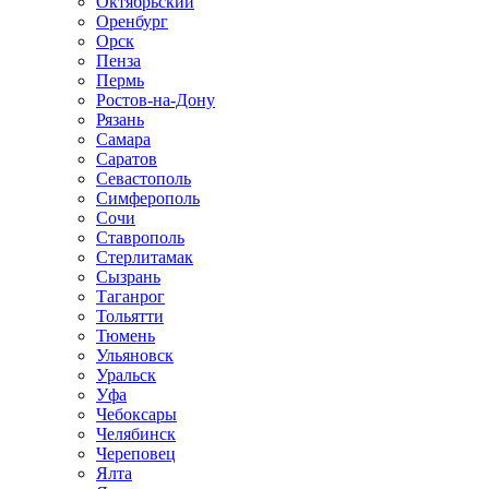
Октябрьский
Оренбург
Орск
Пенза
Пермь
Ростов-на-Дону
Рязань
Самара
Саратов
Севастополь
Симферополь
Сочи
Ставрополь
Стерлитамак
Сызрань
Таганрог
Тольятти
Тюмень
Ульяновск
Уральск
Уфа
Чебоксары
Челябинск
Череповец
Ялта