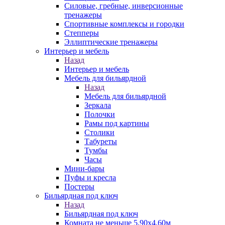
Силовые, гребные, инверсионные
тренажеры
Спортивные комплексы и городки
Степперы
Эллиптические тренажеры
Интерьер и мебель
Назад
Интерьер и мебель
Мебель для бильярдной
Назад
Мебель для бильярдной
Зеркала
Полочки
Рамы под картины
Столики
Табуреты
Тумбы
Часы
Мини-бары
Пуфы и кресла
Постеры
Бильярдная под ключ
Назад
Бильярдная под ключ
Комната не меньше 5,90х4,60м