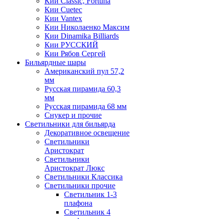
Кии Classic, Fortuna
Кии Cuetec
Кии Vantex
Кии Николаенко Максим
Кии Dinamika Billiards
Кии РУССКИЙ
Кии Рябов Сергей
Бильярдные шары
Американский пул 57,2
мм
Русская пирамида 60,3
мм
Русская пирамида 68 мм
Снукер и прочие
Светильники для бильярда
Декоративное освещение
Светильники
Аристократ
Светильники
Аристократ Люкс
Светильники Классика
Светильники прочие
Светильник 1-3
плафона
Светильник 4