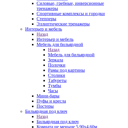
Силовые, гребные, инверсионные
тренажеры
Спортивные комплексы и городки
Степперы
Эллиптические тренажеры
Интерьер и мебель
Назад
Интерьер и мебель
Мебель для бильярдной
Назад
Мебель для бильярдной
Зеркала
Полочки
Рамы под картины
Столики
Табуреты
Тумбы
Часы
Мини-бары
Пуфы и кресла
Постеры
Бильярдная под ключ
Назад
Бильярдная под ключ
Комната не меньше 5,90х4,60м