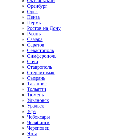
Октябрьский
Оренбург
Орск
Пенза
Пермь
Ростов-на-Дону
Рязань
Самара
Саратов
Севастополь
Симферополь
Сочи
Ставрополь
Стерлитамак
Сызрань
Таганрог
Тольятти
Тюмень
Ульяновск
Уральск
Уфа
Чебоксары
Челябинск
Череповец
Ялта