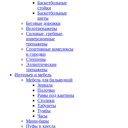
Баскетбольные
стойки
Баскетбольные
щиты
Беговые дорожки
Велотренажеры
Силовые, гребные,
инверсионные
тренажеры
Спортивные комплексы
и городки
Степперы
Эллиптические
тренажеры
Интерьер и мебель
Мебель для бильярдной
Зеркала
Полочки
Рамы под картины
Столики
Табуреты
Тумбы
Часы
Мини-бары
Пуфы и кресла