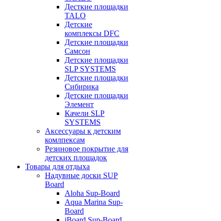
Десткие площадки
TALO
Детские
комплексы DFC
Детские площадки
Самсон
Детские площадки
SLP SYSTEMS
Детские площадки
Сибирика
Детские площадки
Элемент
Качели SLP
SYSTEMS
Аксессуары к детским
комлпексам
Резиновое покрытие для
детских площадок
Товары для отдыха
Надувные доски SUP
Board
Aloha Sup-Board
Aqua Marina Sup-
Board
iBoard Sup-Board