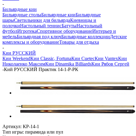
-
Бильярдные кии
Бильярдные столы
Бильярдные кии
Бильярдные
шары
Светильники для бильярда
Киевницы и
полочки
Настольный теннис
Батуты
Настольный
футбол
Игротека
Спортивное оборудование
Интерьер и
мебель
Бильярдная под ключ
Бильярдные коллекции
Детские
комплексы и оборудование
Товары для отдыха
-
Кии РУССКИЙ
Кии Weekend
Кии Classic, Fortuna
Кии Cuetec
Кии Vantex
Кии
Николаенко Максим
Кии Dinamika Billiards
Кии Рябов Сергей
-
Кий РУССКИЙ Практик 14-1-Р-РК
Артикул:
КР-14-1
Тип игры: пирамида или пул