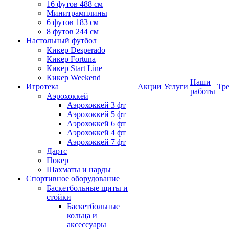
16 футов 488 см
Минитрамплины
6 футов 183 см
8 футов 244 см
Настольный футбол
Кикер Desperado
Кикер Fortuna
Кикер Start Line
Кикер Weekend
Наши
Игротека
Акции
Услуги
Тр
работы
Аэрохоккей
Аэрохоккей 3 фт
Аэрохоккей 5 фт
Аэрохоккей 6 фт
Аэрохоккей 4 фт
Аэрохоккей 7 фт
Дартс
Покер
Шахматы и нарды
Спортивное оборудование
Баскетбольные щиты и
стойки
Баскетбольные
кольца и
аксессуары