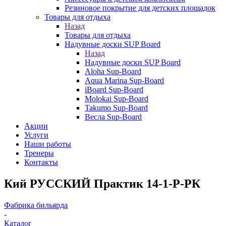
Резиновое покрытие для детских площадок
Товары для отдыха
Назад
Товары для отдыха
Надувные доски SUP Board
Назад
Надувные доски SUP Board
Aloha Sup-Board
Aqua Marina Sup-Board
iBoard Sup-Board
Molokai Sup-Board
Takumo Sup-Board
Весла Sup-Board
Акции
Услуги
Наши работы
Тренеры
Контакты
Кий РУССКИЙ Практик 14-1-Р-РК
Фабрика бильярда
-
Каталог