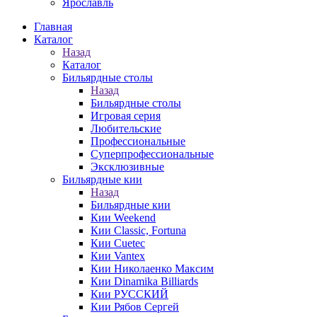
Ярославль
Главная
Каталог
Назад
Каталог
Бильярдные столы
Назад
Бильярдные столы
Игровая серия
Любительские
Профессиональные
Суперпрофессиональные
Эксклюзивные
Бильярдные кии
Назад
Бильярдные кии
Кии Weekend
Кии Classic, Fortuna
Кии Cuetec
Кии Vantex
Кии Николаенко Максим
Кии Dinamika Billiards
Кии РУССКИЙ
Кии Рябов Сергей