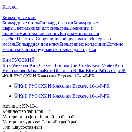
-
Каталог
-
Бильярдные кии
Бильярдные столы
Бильярдные кии
Бильярдные
шары
Светильники для бильярда
Киевницы и
полочки
Настольный теннис
Батуты
Настольный
футбол
Игротека
Спортивное оборудование
Интерьер и
мебель
Бильярдная под ключ
Бильярдные коллекции
Детские
комплексы и оборудование
Товары для отдыха
-
Кии РУССКИЙ
Кии Weekend
Кии Classic, Fortuna
Кии Cuetec
Кии Vantex
Кии
Николаенко Максим
Кии Dinamika Billiards
Кии Рябов Сергей
-
Кий РУССКИЙ Классика Версаче 10-1-Р-РК
Артикул:
КР-10-1
Количество запилов: 17
Материал шафта: Черный граб/граб
Материал турняка: Черный граб/граб
Тип: Двусоставный