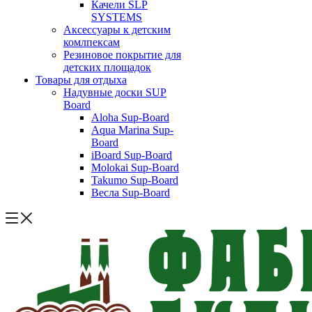
Качели SLP
SYSTEMS
Аксессуары к детским
комлпексам
Резиновое покрытие для
детских площадок
Товары для отдыха
Надувные доски SUP
Board
Aloha Sup-Board
Aqua Marina Sup-
Board
iBoard Sup-Board
Molokai Sup-Board
Takumo Sup-Board
Весла Sup-Board