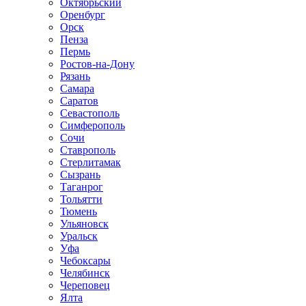
Октябрьский
Оренбург
Орск
Пенза
Пермь
Ростов-на-Дону
Рязань
Самара
Саратов
Севастополь
Симферополь
Сочи
Ставрополь
Стерлитамак
Сызрань
Таганрог
Тольятти
Тюмень
Ульяновск
Уральск
Уфа
Чебоксары
Челябинск
Череповец
Ялта