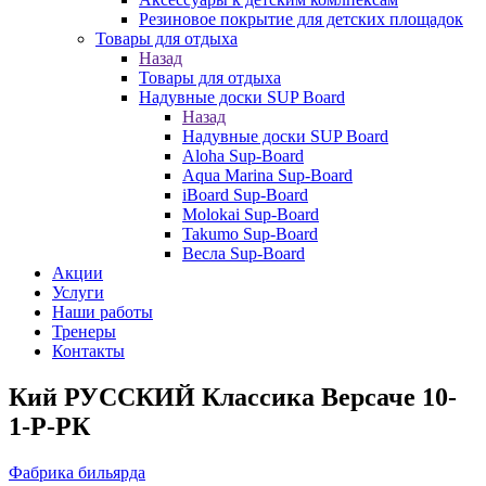
Резиновое покрытие для детских площадок
Товары для отдыха
Назад
Товары для отдыха
Надувные доски SUP Board
Назад
Надувные доски SUP Board
Aloha Sup-Board
Aqua Marina Sup-Board
iBoard Sup-Board
Molokai Sup-Board
Takumo Sup-Board
Весла Sup-Board
Акции
Услуги
Наши работы
Тренеры
Контакты
Кий РУССКИЙ Классика Версаче 10-
1-Р-РК
Фабрика бильярда