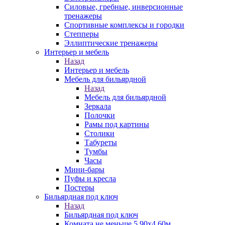
Силовые, гребные, инверсионные
тренажеры
Спортивные комплексы и городки
Степперы
Эллиптические тренажеры
Интерьер и мебель
Назад
Интерьер и мебель
Мебель для бильярдной
Назад
Мебель для бильярдной
Зеркала
Полочки
Рамы под картины
Столики
Табуреты
Тумбы
Часы
Мини-бары
Пуфы и кресла
Постеры
Бильярдная под ключ
Назад
Бильярдная под ключ
Комната не меньше 5,90х4,60м