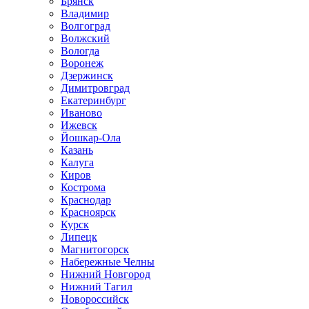
Брянск
Владимир
Волгоград
Волжский
Вологда
Воронеж
Дзержинск
Димитровград
Екатеринбург
Иваново
Ижевск
Йошкар-Ола
Казань
Калуга
Киров
Кострома
Краснодар
Красноярск
Курск
Липецк
Магнитогорск
Набережные Челны
Нижний Новгород
Нижний Тагил
Новороссийск