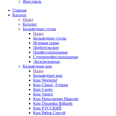
Ярославль
Главная
Каталог
Назад
Каталог
Бильярдные столы
Назад
Бильярдные столы
Игровая серия
Любительские
Профессиональные
Суперпрофессиональные
Эксклюзивные
Бильярдные кии
Назад
Бильярдные кии
Кии Weekend
Кии Classic, Fortuna
Кии Cuetec
Кии Vantex
Кии Николаенко Максим
Кии Dinamika Billiards
Кии РУССКИЙ
Кии Рябов Сергей