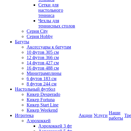
Сетки для
настольного
тенниса
Чехлы для
теннисных столов
Серия City
Серия Hobby
Батуты
Аксессуары к батутам
10 футов 305 см
12 футов 366 см
14 футов 427 см
16 футов 488 см
Минитрамплины
6 футов 183 см
8 футов 244 см
Настольный футбол
Кикер Desperado
Кикер Fortuna
Кикер Start Line
Кикер Weekend
Наши
Игротека
Акции
Услуги
Тр
работы
Аэрохоккей
Аэрохоккей 3 фт