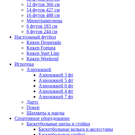
12 футов 366 см
14 футов 427 см
16 футов 488 см
Минитрамплины
6 футов 183 см
8 футов 244 см
Настольный футбол
Кикер Desperado
Кикер Fortuna
Кикер Start Line
Кикер Weekend
Игротека
Аэрохоккей
Аэрохоккей 3 фт
Аэрохоккей 5 фт
Аэрохоккей 6 фт
Аэрохоккей 4 фт
Аэрохоккей 7 фт
Дартс
Покер
Шахматы и нарды
Спортивное оборудование
Баскетбольные щиты и стойки
Баскетбольные кольца и аксессуары
Баскетбольные стойки