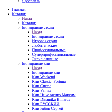
Ярославль
Главная
Каталог
Назад
Каталог
Бильярдные столы
Назад
Бильярдные столы
Игровая серия
Любительские
Профессиональные
Суперпрофессиональные
Эксклюзивные
Бильярдные кии
Назад
Бильярдные кии
Кии Weekend
Кии Classic, Fortuna
Кии Cuetec
Кии Vantex
Кии Николаенко Максим
Кии Dinamika Billiards
Кии РУССКИЙ
Кии Рябов Сергей