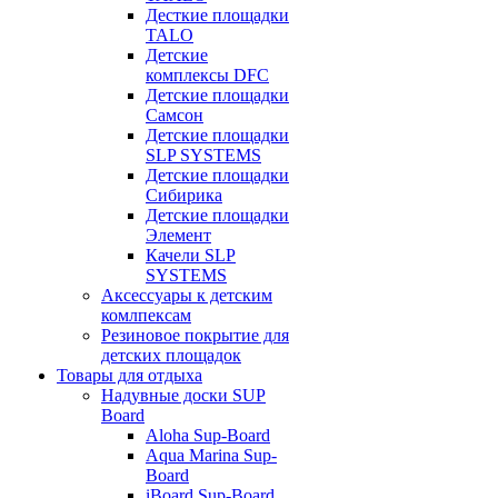
Десткие площадки
TALO
Детские
комплексы DFC
Детские площадки
Самсон
Детские площадки
SLP SYSTEMS
Детские площадки
Сибирика
Детские площадки
Элемент
Качели SLP
SYSTEMS
Аксессуары к детским
комлпексам
Резиновое покрытие для
детских площадок
Товары для отдыха
Надувные доски SUP
Board
Aloha Sup-Board
Aqua Marina Sup-
Board
iBoard Sup-Board