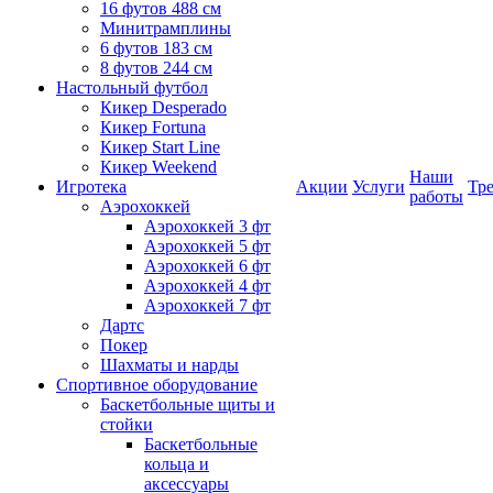
16 футов 488 см
Минитрамплины
6 футов 183 см
8 футов 244 см
Настольный футбол
Кикер Desperado
Кикер Fortuna
Кикер Start Line
Кикер Weekend
Наши
Игротека
Акции
Услуги
Тр
работы
Аэрохоккей
Аэрохоккей 3 фт
Аэрохоккей 5 фт
Аэрохоккей 6 фт
Аэрохоккей 4 фт
Аэрохоккей 7 фт
Дартс
Покер
Шахматы и нарды
Спортивное оборудование
Баскетбольные щиты и
стойки
Баскетбольные
кольца и
аксессуары