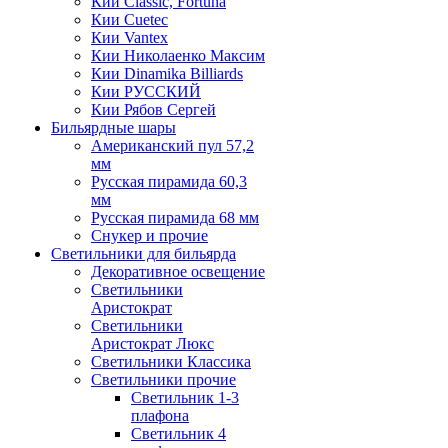
Кии Classic, Fortuna
Кии Cuetec
Кии Vantex
Кии Николаенко Максим
Кии Dinamika Billiards
Кии РУССКИЙ
Кии Рябов Сергей
Бильярдные шары
Американский пул 57,2
мм
Русская пирамида 60,3
мм
Русская пирамида 68 мм
Снукер и прочие
Светильники для бильярда
Декоративное освещение
Светильники
Аристократ
Светильники
Аристократ Люкс
Светильники Классика
Светильники прочие
Светильник 1-3
плафона
Светильник 4