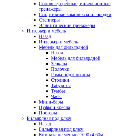
Силовые, гребные, инверсионные
тренажеры
Спортивные комплексы и городки
Степперы
Эллиптические тренажеры
Интерьер и мебель
Назад
Интерьер и мебель
Мебель для бильярдной
Назад
Мебель для бильярдной
Зеркала
Полочки
Рамы под картины
Столики
Табуреты
Тумбы
Часы
Мини-бары
Пуфы и кресла
Постеры
Бильярдная под ключ
Назад
Бильярдная под ключ
Комната не меньше 5,90х4,60м