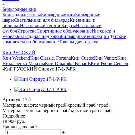
-
Бильярдные кии
Бильярдные столы
Бильярдные кии
Бильярдные
шары
Светильники для бильярда
Киевницы и
полочки
Настольный теннис
Батуты
Настольный
футбол
Игротека
Спортивное оборудование
Интерьер и
мебель
Бильярдная под ключ
Бильярдные коллекции
Детские
комплексы и оборудование
Товары для отдыха
-
Кии РУССКИЙ
Кии Weekend
Кии Classic, Fortuna
Кии Cuetec
Кии Vantex
Кии
Николаенко Максим
Кии Dinamika Billiards
Кии Рябов Сергей
-
Кий РУССКИЙ Сириус 17-1-Р-РК
Артикул:
17-1
Материал шафта: черный граб/ красный граб / граб
Материал турняка: черный граб/ красный граб / граб
Подробнее
18 900
руб.
Нашли дешевле?
-
+