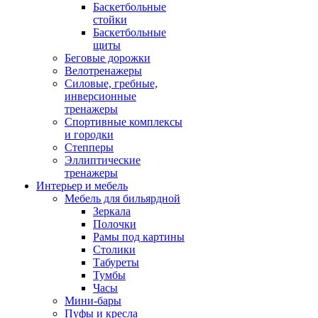
Баскетбольные
стойки
Баскетбольные
щиты
Беговые дорожки
Велотренажеры
Силовые, гребные,
инверсионные
тренажеры
Спортивные комплексы
и городки
Степперы
Эллиптические
тренажеры
Интерьер и мебель
Мебель для бильярдной
Зеркала
Полочки
Рамы под картины
Столики
Табуреты
Тумбы
Часы
Мини-бары
Пуфы и кресла