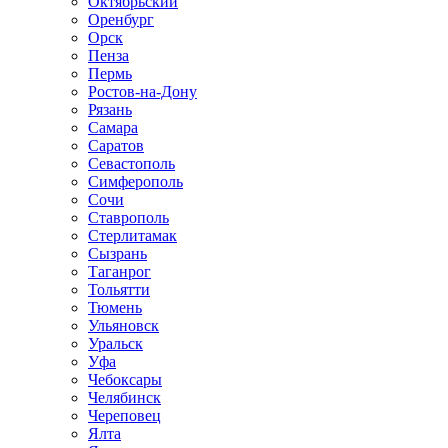
Октябрьский
Оренбург
Орск
Пенза
Пермь
Ростов-на-Дону
Рязань
Самара
Саратов
Севастополь
Симферополь
Сочи
Ставрополь
Стерлитамак
Сызрань
Таганрог
Тольятти
Тюмень
Ульяновск
Уральск
Уфа
Чебоксары
Челябинск
Череповец
Ялта