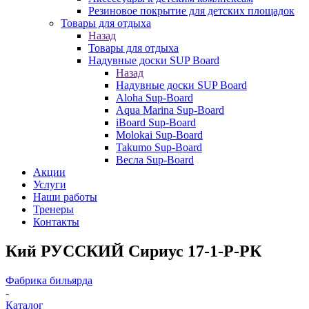
Резиновое покрытие для детских площадок
Товары для отдыха
Назад
Товары для отдыха
Надувные доски SUP Board
Назад
Надувные доски SUP Board
Aloha Sup-Board
Aqua Marina Sup-Board
iBoard Sup-Board
Molokai Sup-Board
Takumo Sup-Board
Весла Sup-Board
Акции
Услуги
Наши работы
Тренеры
Контакты
Кий РУССКИЙ Сириус 17-1-Р-РК
Фабрика бильярда
-
Каталог