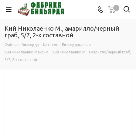
0
Кий Николаенко М., амарилло/черный
граб, 5/7, 2-х составной
Фабрика бильярда
-
Каталог
-
Бильярдные кии
-
Кии Николаенко Максим
-
Кий Николаенко М., амарилло/черный граб,
5/7, 2-х составной