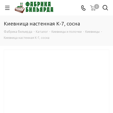
0
Киевница настенная К-7, сосна
Фабрика бильярда
-
Каталог
-
Киевницы и полочки
-
Киевницы
-
Киевница настенная К-7, сосна