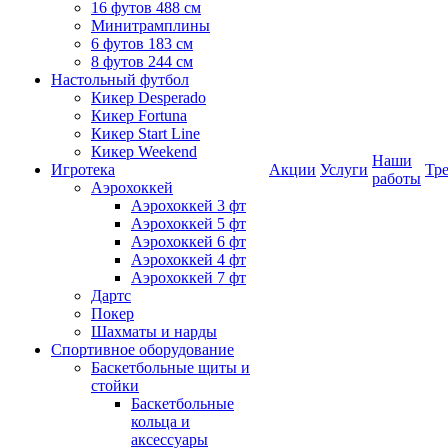
16 футов 488 см
Минитрамплины
6 футов 183 см
8 футов 244 см
Настольный футбол
Кикер Desperado
Кикер Fortuna
Кикер Start Line
Кикер Weekend
Наши
Игротека
Акции
Услуги
Тр
работы
Аэрохоккей
Аэрохоккей 3 фт
Аэрохоккей 5 фт
Аэрохоккей 6 фт
Аэрохоккей 4 фт
Аэрохоккей 7 фт
Дартс
Покер
Шахматы и нарды
Спортивное оборудование
Баскетбольные щиты и
стойки
Баскетбольные
кольца и
аксессуары