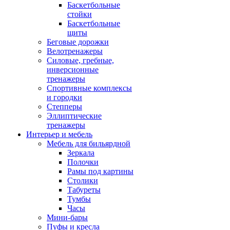
Баскетбольные
стойки
Баскетбольные
щиты
Беговые дорожки
Велотренажеры
Силовые, гребные,
инверсионные
тренажеры
Спортивные комплексы
и городки
Степперы
Эллиптические
тренажеры
Интерьер и мебель
Мебель для бильярдной
Зеркала
Полочки
Рамы под картины
Столики
Табуреты
Тумбы
Часы
Мини-бары
Пуфы и кресла