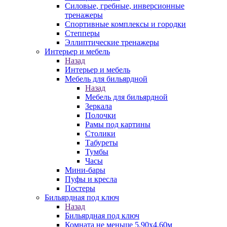
Силовые, гребные, инверсионные
тренажеры
Спортивные комплексы и городки
Степперы
Эллиптические тренажеры
Интерьер и мебель
Назад
Интерьер и мебель
Мебель для бильярдной
Назад
Мебель для бильярдной
Зеркала
Полочки
Рамы под картины
Столики
Табуреты
Тумбы
Часы
Мини-бары
Пуфы и кресла
Постеры
Бильярдная под ключ
Назад
Бильярдная под ключ
Комната не меньше 5,90х4,60м