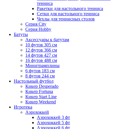
тенниса
Ракетки для настольного тенниса
Сетки для настольного тенниса
Чехлы для теннисных столов
Серия City
Серия Hobby
Батуты
Аксессуары к батутам
10 футов 305 см
12 футов 366 см
14 футов 427 см
16 футов 488 см
Минитрамплины
6 футов 183 см
8 футов 244 см
Настольный футбол
Кикер Desperado
Кикер Fortuna
Кикер Start Line
Кикер Weekend
Игротека
Аэрохоккей
Аэрохоккей 3 фт
Аэрохоккей 5 фт
Аэрохоккей 6 фт