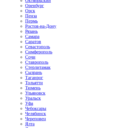
Октябрьский
Оренбург
Орск
Пенза
Пермь
Ростов-на-Дону
Рязань
Самара
Саратов
Севастополь
Симферополь
Сочи
Ставрополь
Стерлитамак
Сызрань
Таганрог
Тольятти
Тюмень
Ульяновск
Уральск
Уфа
Чебоксары
Челябинск
Череповец
Ялта