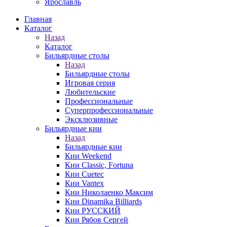
Ярославль
Главная
Каталог
Назад
Каталог
Бильярдные столы
Назад
Бильярдные столы
Игровая серия
Любительские
Профессиональные
Суперпрофессиональные
Эксклюзивные
Бильярдные кии
Назад
Бильярдные кии
Кии Weekend
Кии Classic, Fortuna
Кии Cuetec
Кии Vantex
Кии Николаенко Максим
Кии Dinamika Billiards
Кии РУССКИЙ
Кии Рябов Сергей