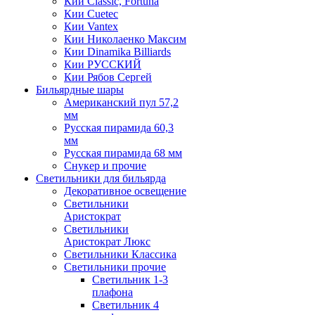
Кии Classic, Fortuna
Кии Cuetec
Кии Vantex
Кии Николаенко Максим
Кии Dinamika Billiards
Кии РУССКИЙ
Кии Рябов Сергей
Бильярдные шары
Американский пул 57,2
мм
Русская пирамида 60,3
мм
Русская пирамида 68 мм
Снукер и прочие
Светильники для бильярда
Декоративное освещение
Светильники
Аристократ
Светильники
Аристократ Люкс
Светильники Классика
Светильники прочие
Светильник 1-3
плафона
Светильник 4