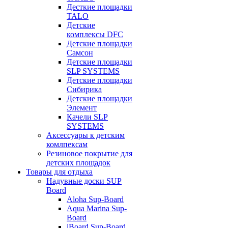
Десткие площадки
TALO
Детские
комплексы DFC
Детские площадки
Самсон
Детские площадки
SLP SYSTEMS
Детские площадки
Сибирика
Детские площадки
Элемент
Качели SLP
SYSTEMS
Аксессуары к детским
комлпексам
Резиновое покрытие для
детских площадок
Товары для отдыха
Надувные доски SUP
Board
Aloha Sup-Board
Aqua Marina Sup-
Board
iBoard Sup-Board