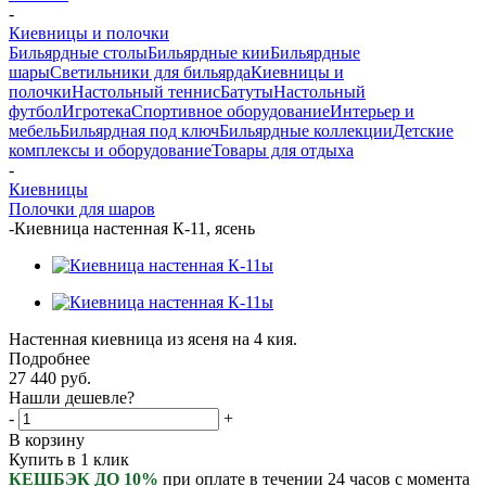
-
Киевницы и полочки
Бильярдные столы
Бильярдные кии
Бильярдные
шары
Светильники для бильярда
Киевницы и
полочки
Настольный теннис
Батуты
Настольный
футбол
Игротека
Спортивное оборудование
Интерьер и
мебель
Бильярдная под ключ
Бильярдные коллекции
Детские
комплексы и оборудование
Товары для отдыха
-
Киевницы
Полочки для шаров
-
Киевница настенная К-11, ясень
Настенная киевница из ясеня на 4 кия.
Подробнее
27 440
руб.
Нашли дешевле?
-
+
В корзину
Купить в 1 клик
КЕШБЭК ДО 10%
при оплате в течении 24 часов с момента