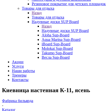
Резиновое покрытие для детских площадок
Товары для отдыха
Назад
Товары для отдыха
Надувные доски SUP Board
Назад
Надувные доски SUP Board
Aloha Sup-Board
Aqua Marina Sup-Board
iBoard Sup-Board
Molokai Sup-Board
Takumo Sup-Board
Весла Sup-Board
Акции
Услуги
Наши работы
Тренеры
Контакты
Киевница настенная К-11, ясень
Фабрика бильярда
-
Каталог