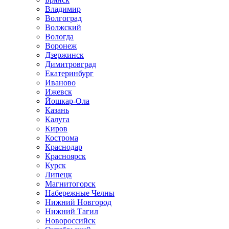
Владимир
Волгоград
Волжский
Вологда
Воронеж
Дзержинск
Димитровград
Екатеринбург
Иваново
Ижевск
Йошкар-Ола
Казань
Калуга
Киров
Кострома
Краснодар
Красноярск
Курск
Липецк
Магнитогорск
Набережные Челны
Нижний Новгород
Нижний Тагил
Новороссийск