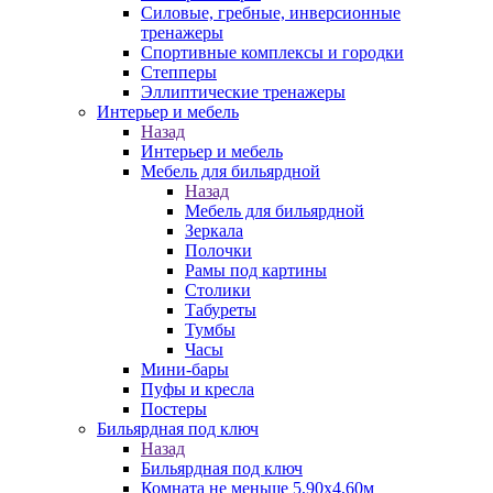
Силовые, гребные, инверсионные
тренажеры
Спортивные комплексы и городки
Степперы
Эллиптические тренажеры
Интерьер и мебель
Назад
Интерьер и мебель
Мебель для бильярдной
Назад
Мебель для бильярдной
Зеркала
Полочки
Рамы под картины
Столики
Табуреты
Тумбы
Часы
Мини-бары
Пуфы и кресла
Постеры
Бильярдная под ключ
Назад
Бильярдная под ключ
Комната не меньше 5,90х4,60м