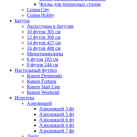
Чехлы для теннисных столов
Серия City
Серия Hobby
Батуты
Аксессуары к батутам
10 футов 305 см
12 футов 366 см
14 футов 427 см
16 футов 488 см
Минитрамплины
6 футов 183 см
8 футов 244 см
Настольный футбол
Кикер Desperado
Кикер Fortuna
Кикер Start Line
Кикер Weekend
Игротека
Аэрохоккей
Аэрохоккей 3 фт
Аэрохоккей 5 фт
Аэрохоккей 6 фт
Аэрохоккей 4 фт
Аэрохоккей 7 фт
Дартс