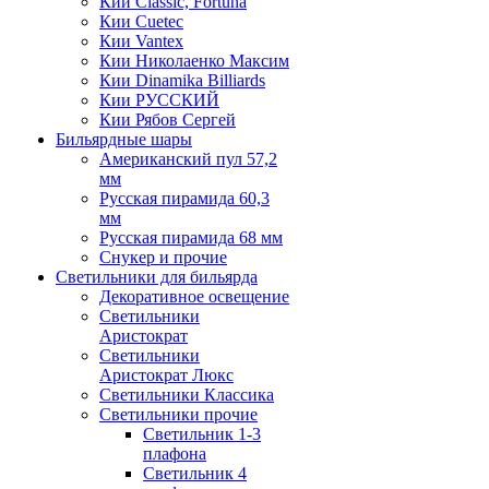
Кии Classic, Fortuna
Кии Cuetec
Кии Vantex
Кии Николаенко Максим
Кии Dinamika Billiards
Кии РУССКИЙ
Кии Рябов Сергей
Бильярдные шары
Американский пул 57,2
мм
Русская пирамида 60,3
мм
Русская пирамида 68 мм
Снукер и прочие
Светильники для бильярда
Декоративное освещение
Светильники
Аристократ
Светильники
Аристократ Люкс
Светильники Классика
Светильники прочие
Светильник 1-3
плафона
Светильник 4