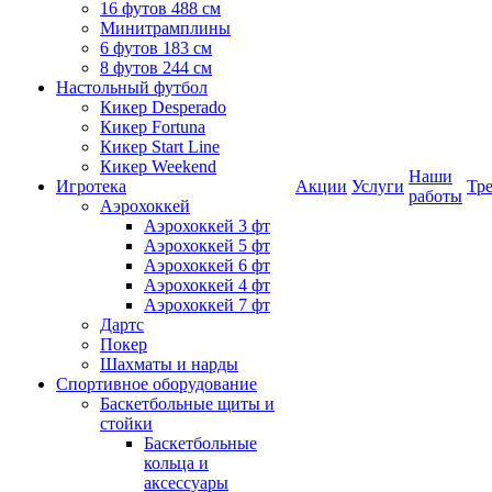
16 футов 488 см
Минитрамплины
6 футов 183 см
8 футов 244 см
Настольный футбол
Кикер Desperado
Кикер Fortuna
Кикер Start Line
Кикер Weekend
Наши
Игротека
Акции
Услуги
Тр
работы
Аэрохоккей
Аэрохоккей 3 фт
Аэрохоккей 5 фт
Аэрохоккей 6 фт
Аэрохоккей 4 фт
Аэрохоккей 7 фт
Дартс
Покер
Шахматы и нарды
Спортивное оборудование
Баскетбольные щиты и
стойки
Баскетбольные
кольца и
аксессуары