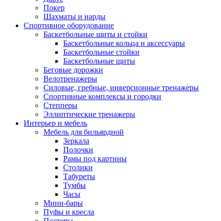
Покер
Шахматы и нарды
Спортивное оборудование
Баскетбольные щиты и стойки
Баскетбольные кольца и аксессуары
Баскетбольные стойки
Баскетбольные щиты
Беговые дорожки
Велотренажеры
Силовые, гребные, инверсионные тренажеры
Спортивные комплексы и городки
Степперы
Эллиптические тренажеры
Интерьер и мебель
Мебель для бильярдной
Зеркала
Полочки
Рамы под картины
Столики
Табуреты
Тумбы
Часы
Мини-бары
Пуфы и кресла
Постеры