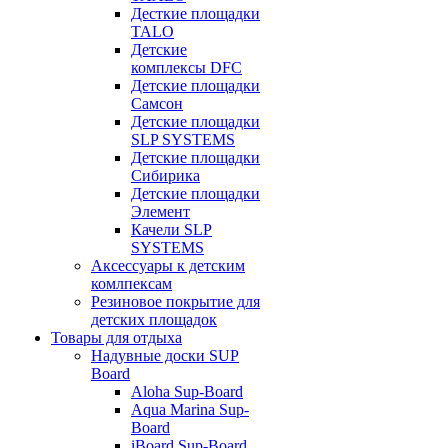
Десткие площадки
TALO
Детские
комплексы DFC
Детские площадки
Самсон
Детские площадки
SLP SYSTEMS
Детские площадки
Сибирика
Детские площадки
Элемент
Качели SLP
SYSTEMS
Аксессуары к детским
комлпексам
Резиновое покрытие для
детских площадок
Товары для отдыха
Надувные доски SUP
Board
Aloha Sup-Board
Aqua Marina Sup-
Board
iBoard Sup-Board