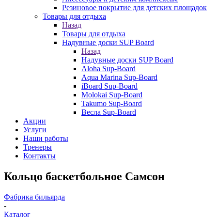
Резиновое покрытие для детских площадок
Товары для отдыха
Назад
Товары для отдыха
Надувные доски SUP Board
Назад
Надувные доски SUP Board
Aloha Sup-Board
Aqua Marina Sup-Board
iBoard Sup-Board
Molokai Sup-Board
Takumo Sup-Board
Весла Sup-Board
Акции
Услуги
Наши работы
Тренеры
Контакты
Кольцо баскетбольное Самсон
Фабрика бильярда
-
Каталог