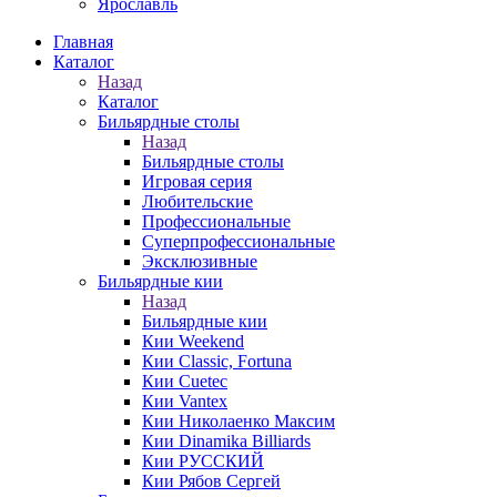
Ярославль
Главная
Каталог
Назад
Каталог
Бильярдные столы
Назад
Бильярдные столы
Игровая серия
Любительские
Профессиональные
Суперпрофессиональные
Эксклюзивные
Бильярдные кии
Назад
Бильярдные кии
Кии Weekend
Кии Classic, Fortuna
Кии Cuetec
Кии Vantex
Кии Николаенко Максим
Кии Dinamika Billiards
Кии РУССКИЙ
Кии Рябов Сергей