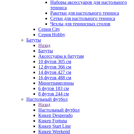
Наборы аксессуаров для настольного
тенниса
Ракетки для настольного тенниса
Сетки для настольного тенниса
Чехлы для теннисных столов
Серия City
Серия Hobby
Батуты
Назад
Батуты
Аксессуары к батутам
10 футов 305 см
12 футов 366 см
14 футов 427 см
16 футов 488 см
Минитрамплины
6 футов 183 см
8 футов 244 см
Настольный футбол
Назад
Настольный футбол
Кикер Desperado
Кикер Fortuna
Кикер Start Line
Кикер Weekend