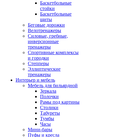
Баскетбольные
стойки
Баскетбольные
щиты
Беговые дорожки
Велотренажеры
Силовые, гребные,
инверсионные
тренажеры
Спортивные комплексы
и городки
Степперы
Эллиптические
тренажеры
Интерьер и мебель
Мебель для бильярдной
Зеркала
Полочки
Рамы под картины
Столики
Табуреты
Тумбы
Часы
Мини-бары
Пуфы и кресла