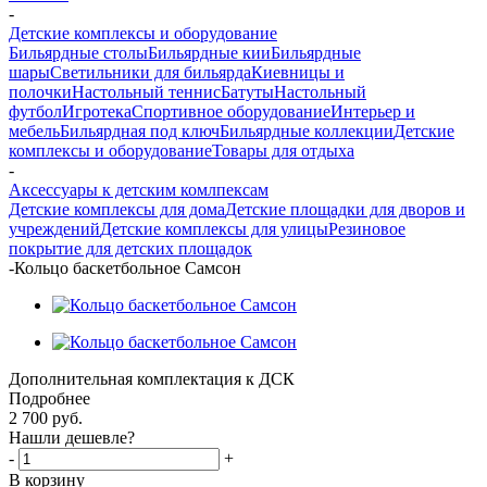
-
Детские комплексы и оборудование
Бильярдные столы
Бильярдные кии
Бильярдные
шары
Светильники для бильярда
Киевницы и
полочки
Настольный теннис
Батуты
Настольный
футбол
Игротека
Спортивное оборудование
Интерьер и
мебель
Бильярдная под ключ
Бильярдные коллекции
Детские
комплексы и оборудование
Товары для отдыха
-
Аксессуары к детским комлпексам
Детские комплексы для дома
Детские площадки для дворов и
учреждений
Детские комплексы для улицы
Резиновое
покрытие для детских площадок
-
Кольцо баскетбольное Самсон
Дополнительная комплектация к ДСК
Подробнее
2 700
руб.
Нашли дешевле?
-
+
В корзину