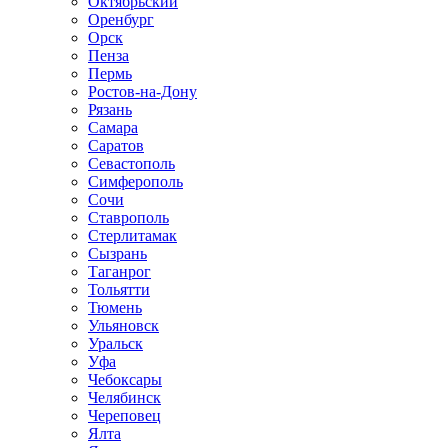
Октябрьский
Оренбург
Орск
Пенза
Пермь
Ростов-на-Дону
Рязань
Самара
Саратов
Севастополь
Симферополь
Сочи
Ставрополь
Стерлитамак
Сызрань
Таганрог
Тольятти
Тюмень
Ульяновск
Уральск
Уфа
Чебоксары
Челябинск
Череповец
Ялта