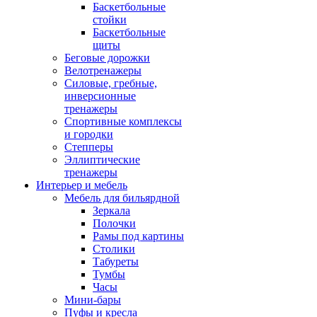
Баскетбольные
стойки
Баскетбольные
щиты
Беговые дорожки
Велотренажеры
Силовые, гребные,
инверсионные
тренажеры
Спортивные комплексы
и городки
Степперы
Эллиптические
тренажеры
Интерьер и мебель
Мебель для бильярдной
Зеркала
Полочки
Рамы под картины
Столики
Табуреты
Тумбы
Часы
Мини-бары
Пуфы и кресла