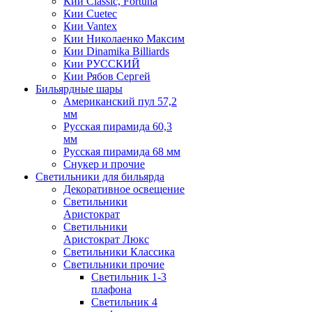
Кии Classic, Fortuna
Кии Cuetec
Кии Vantex
Кии Николаенко Максим
Кии Dinamika Billiards
Кии РУССКИЙ
Кии Рябов Сергей
Бильярдные шары
Американский пул 57,2
мм
Русская пирамида 60,3
мм
Русская пирамида 68 мм
Снукер и прочие
Светильники для бильярда
Декоративное освещение
Светильники
Аристократ
Светильники
Аристократ Люкс
Светильники Классика
Светильники прочие
Светильник 1-3
плафона
Светильник 4