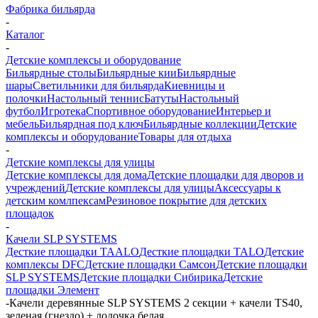
Фабрика бильярда
-
Каталог
-
Детские комплексы и оборудование
Бильярдные столы
Бильярдные кии
Бильярдные
шары
Светильники для бильярда
Киевницы и
полочки
Настольный теннис
Батуты
Настольный
футбол
Игротека
Спортивное оборудование
Интерьер и
мебель
Бильярдная под ключ
Бильярдные коллекции
Детские
комплексы и оборудование
Товары для отдыха
-
Детские комплексы для улицы
Детские комплексы для дома
Детские площадки для дворов и
учреждений
Детские комплексы для улицы
Аксессуары к
детским комлпексам
Резиновое покрытие для детских
площадок
-
Качели SLP SYSTEMS
Десткие площадки TAALO
Десткие площадки TALO
Детские
комплексы DFC
Детские площадки Самсон
Детские площадки
SLP SYSTEMS
Детские площадки Сибирика
Детские
площадки Элемент
-
Качели деревянные SLP SYSTEMS 2 секции + качели TS40,
зеленая (гнездо) + лодочка белая