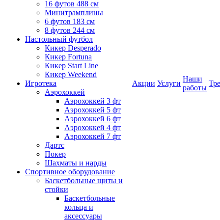
16 футов 488 см
Минитрамплины
6 футов 183 см
8 футов 244 см
Настольный футбол
Кикер Desperado
Кикер Fortuna
Кикер Start Line
Кикер Weekend
Наши
Игротека
Акции
Услуги
Тр
работы
Аэрохоккей
Аэрохоккей 3 фт
Аэрохоккей 5 фт
Аэрохоккей 6 фт
Аэрохоккей 4 фт
Аэрохоккей 7 фт
Дартс
Покер
Шахматы и нарды
Спортивное оборудование
Баскетбольные щиты и
стойки
Баскетбольные
кольца и
аксессуары