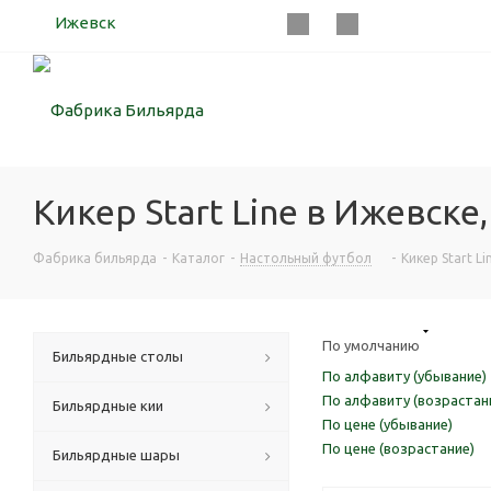
Ижевск
Кикер Start Line в Ижевске
Фабрика бильярда
-
Каталог
-
Настольный футбол
-
Кикер Start Li
По умолчанию
Бильярдные столы
По алфавиту (убывание)
По алфавиту (возрастан
Бильярдные кии
По цене (убывание)
По цене (возрастание)
Бильярдные шары