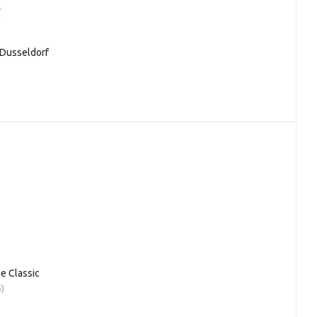
 Dusseldorf
e Сlassic
)