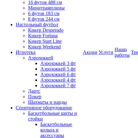
16 футов 488 см
Минитрамплины
6 футов 183 см
8 футов 244 см
Настольный футбол
Кикер Desperado
Кикер Fortuna
Кикер Start Line
Кикер Weekend
Наши
Игротека
Акции
Услуги
Тр
работы
Аэрохоккей
Аэрохоккей 3 фт
Аэрохоккей 5 фт
Аэрохоккей 6 фт
Аэрохоккей 4 фт
Аэрохоккей 7 фт
Дартс
Покер
Шахматы и нарды
Спортивное оборудование
Баскетбольные щиты и
стойки
Баскетбольные
кольца и
аксессуары