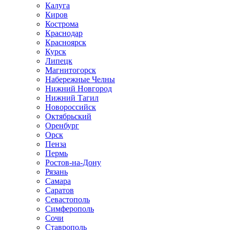
Калуга
Киров
Кострома
Краснодар
Красноярск
Курск
Липецк
Магнитогорск
Набережные Челны
Нижний Новгород
Нижний Тагил
Новороссийск
Октябрьский
Оренбург
Орск
Пенза
Пермь
Ростов-на-Дону
Рязань
Самара
Саратов
Севастополь
Симферополь
Сочи
Ставрополь