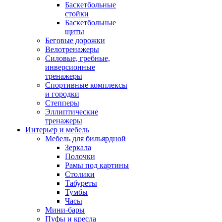
Баскетбольные
стойки
Баскетбольные
щиты
Беговые дорожки
Велотренажеры
Силовые, гребные,
инверсионные
тренажеры
Спортивные комплексы
и городки
Степперы
Эллиптические
тренажеры
Интерьер и мебель
Мебель для бильярдной
Зеркала
Полочки
Рамы под картины
Столики
Табуреты
Тумбы
Часы
Мини-бары
Пуфы и кресла