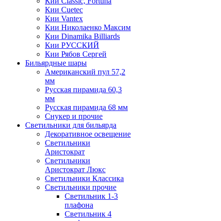
Кии Classic, Fortuna
Кии Cuetec
Кии Vantex
Кии Николаенко Максим
Кии Dinamika Billiards
Кии РУССКИЙ
Кии Рябов Сергей
Бильярдные шары
Американский пул 57,2
мм
Русская пирамида 60,3
мм
Русская пирамида 68 мм
Снукер и прочие
Светильники для бильярда
Декоративное освещение
Светильники
Аристократ
Светильники
Аристократ Люкс
Светильники Классика
Светильники прочие
Светильник 1-3
плафона
Светильник 4