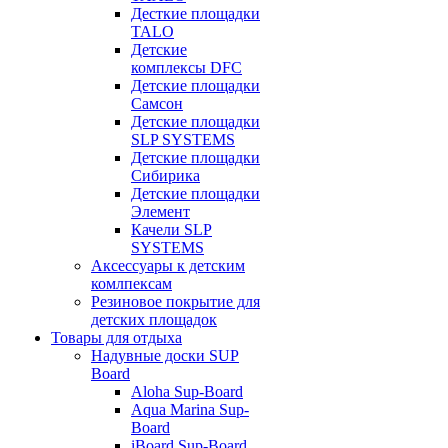
Десткие площадки
TALO
Детские
комплексы DFC
Детские площадки
Самсон
Детские площадки
SLP SYSTEMS
Детские площадки
Сибирика
Детские площадки
Элемент
Качели SLP
SYSTEMS
Аксессуары к детским
комлпексам
Резиновое покрытие для
детских площадок
Товары для отдыха
Надувные доски SUP
Board
Aloha Sup-Board
Aqua Marina Sup-
Board
iBoard Sup-Board