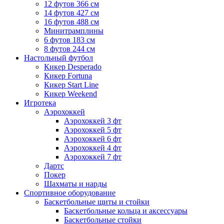
12 футов 366 см
14 футов 427 см
16 футов 488 см
Минитрамплины
6 футов 183 см
8 футов 244 см
Настольный футбол
Кикер Desperado
Кикер Fortuna
Кикер Start Line
Кикер Weekend
Игротека
Аэрохоккей
Аэрохоккей 3 фт
Аэрохоккей 5 фт
Аэрохоккей 6 фт
Аэрохоккей 4 фт
Аэрохоккей 7 фт
Дартс
Покер
Шахматы и нарды
Спортивное оборудование
Баскетбольные щиты и стойки
Баскетбольные кольца и аксессуары
Баскетбольные стойки