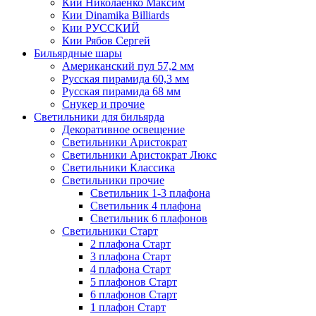
Кии Николаенко Максим
Кии Dinamika Billiards
Кии РУССКИЙ
Кии Рябов Сергей
Бильярдные шары
Американский пул 57,2 мм
Русская пирамида 60,3 мм
Русская пирамида 68 мм
Снукер и прочие
Светильники для бильярда
Декоративное освещение
Светильники Аристократ
Светильники Аристократ Люкс
Светильники Классика
Светильники прочие
Светильник 1-3 плафона
Светильник 4 плафона
Светильник 6 плафонов
Светильники Старт
2 плафона Старт
3 плафона Старт
4 плафона Старт
5 плафонов Старт
6 плафонов Старт
1 плафон Старт