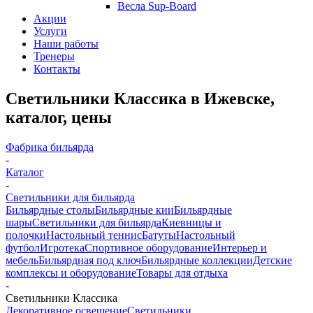
Весла Sup-Board
Акции
Услуги
Наши работы
Тренеры
Контакты
Светильники Классика в Ижевске,
каталог, цены
Фабрика бильярда
-
Каталог
-
Светильники для бильярда
Бильярдные столы
Бильярдные кии
Бильярдные
шары
Светильники для бильярда
Киевницы и
полочки
Настольный теннис
Батуты
Настольный
футбол
Игротека
Спортивное оборудование
Интерьер и
мебель
Бильярдная под ключ
Бильярдные коллекции
Детские
комплексы и оборудование
Товары для отдыха
-
Светильники Классика
Декоративное освещение
Светильники