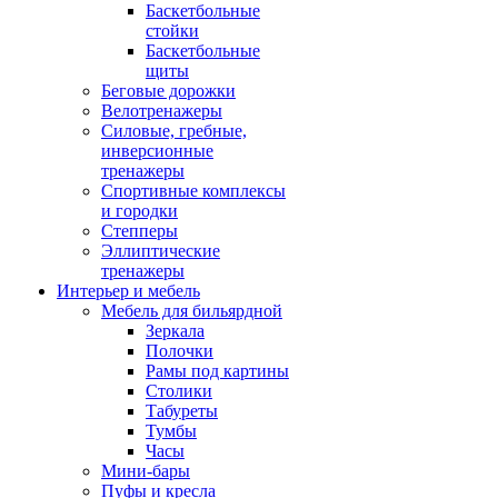
Баскетбольные
стойки
Баскетбольные
щиты
Беговые дорожки
Велотренажеры
Силовые, гребные,
инверсионные
тренажеры
Спортивные комплексы
и городки
Степперы
Эллиптические
тренажеры
Интерьер и мебель
Мебель для бильярдной
Зеркала
Полочки
Рамы под картины
Столики
Табуреты
Тумбы
Часы
Мини-бары
Пуфы и кресла