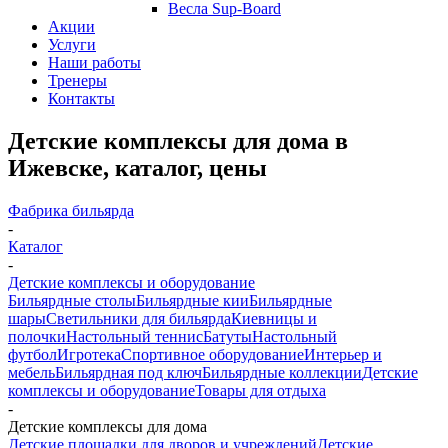
Весла Sup-Board
Акции
Услуги
Наши работы
Тренеры
Контакты
Детские комплексы для дома в
Ижевске, каталог, цены
Фабрика бильярда
-
Каталог
-
Детские комплексы и оборудование
Бильярдные столы
Бильярдные кии
Бильярдные
шары
Светильники для бильярда
Киевницы и
полочки
Настольный теннис
Батуты
Настольный
футбол
Игротека
Спортивное оборудование
Интерьер и
мебель
Бильярдная под ключ
Бильярдные коллекции
Детские
комплексы и оборудование
Товары для отдыха
-
Детские комплексы для дома
Детские площадки для дворов и учреждений
Детские