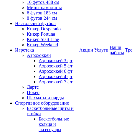
16 футов 488 см
Минитрамплины
6 футов 183 см
8 футов 244 см
Настольный футбол
Кикер Desperado
Кикер Fortuna
Кикер Start Line
Кикер Weekend
Наши
Игротека
Акции
Услуги
Тр
работы
Аэрохоккей
Аэрохоккей 3 фт
Аэрохоккей 5 фт
Аэрохоккей 6 фт
Аэрохоккей 4 фт
Аэрохоккей 7 фт
Дартс
Покер
Шахматы и нарды
Спортивное оборудование
Баскетбольные щиты и
стойки
Баскетбольные
кольца и
аксессуары