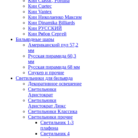
Кии Classic, Fortuna
Кии Cuetec
Кии Vantex
Кии Николаенко Максим
Кии Dinamika Billiards
Кии РУССКИЙ
Кии Рябов Сергей
Бильярдные шары
Американский пул 57,2
мм
Русская пирамида 60,3
мм
Русская пирамида 68 мм
Снукер и прочие
Светильники для бильярда
Декоративное освещение
Светильники
Аристократ
Светильники
Аристократ Люкс
Светильники Классика
Светильники прочие
Светильник 1-3
плафона
Светильник 4