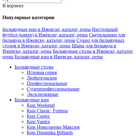
В корзину
Популярные категории
Бильярдные кии в Ижевске, каталог, цены
Настольный
футбол (кикер) в Ижевске, каталог, цены
Светильники для
бильярда в Ижевске, каталог, цены
Сукно для бильярдных
столов в Ижевске, каталог, цены
Шары для бильярда в
Ижевске, каталог, цены
Бильярдные столы в Ижевске, каталог,
цены
Бильярдные кии в Ижевске, каталог, цены
Бильярдные столы
Игровая серия
Любительские
Профессиональные
Суперпрофессиональные
Эксклюзивные
Бильярдные кии
Кии Weekend
Кии Classic, Fortuna
Кии Cuetec
Кии Vantex
Кии Николаенко Максим
Кии Dinamika Billiards