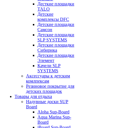
Десткие площадки
TALO
Детские
комплексы DFC
Детские площадки
Самсон
Детские площадки
SLP SYSTEMS
Детские площадки
Сибирика
Детские площадки
Элемент
Качели SLP
SYSTEMS
Аксессуары к детским
комлпексам
Резиновое покрытие для
детских площадок
Товары для отдыха
Надувные доски SUP
Board
Aloha Sup-Board
Aqua Marina Sup-
Board
iBoard Sup-Board