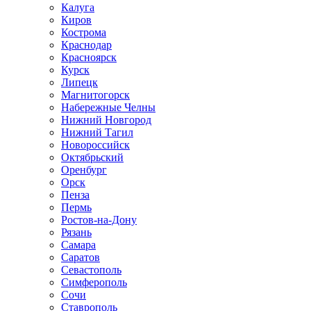
Калуга
Киров
Кострома
Краснодар
Красноярск
Курск
Липецк
Магнитогорск
Набережные Челны
Нижний Новгород
Нижний Тагил
Новороссийск
Октябрьский
Оренбург
Орск
Пенза
Пермь
Ростов-на-Дону
Рязань
Самара
Саратов
Севастополь
Симферополь
Сочи
Ставрополь