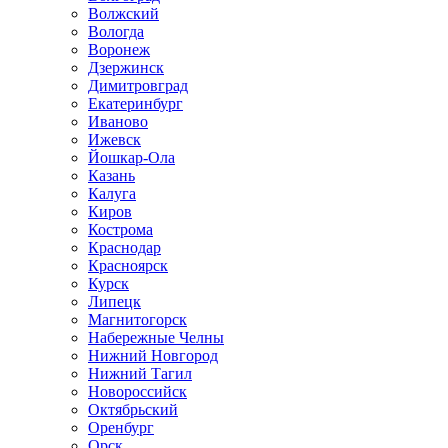
Волжский
Вологда
Воронеж
Дзержинск
Димитровград
Екатеринбург
Иваново
Ижевск
Йошкар-Ола
Казань
Калуга
Киров
Кострома
Краснодар
Красноярск
Курск
Липецк
Магнитогорск
Набережные Челны
Нижний Новгород
Нижний Тагил
Новороссийск
Октябрьский
Оренбург
Орск