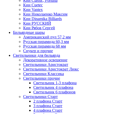
Кии Classic, Fortuna
Кии Cuetec
Кии Vantex
Кии Николаенко Максим
Кии Dinamika Billiards
Кии РУССКИЙ
Кии Рябов Сергей
Бильярдные шары
Американский пул 57,2 мм
Русская пирамида 60,3 мм
Русская пирамида 68 мм
Снукер и прочие
Светильники для бильярда
Декоративное освещение
Светильники Аристократ
Светильники Аристократ Люкс
Светильники Классика
Светильники прочие
Светильник 1-3 плафона
Светильник 4 плафона
Светильник 6 плафонов
Светильники Старт
2 плафона Старт
3 плафона Старт
4 плафона Старт