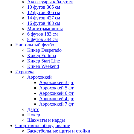
Аксессуары к батутам
10 футов 305 см
12 футов 366 см
14 футов 427 см
16 футов 488 см
Минитрамплины
6 футов 183 см
8 футов 244 см
Настольный футбол
Кикер Desperado
Кикер Fortuna
Кикер Start Line
Кикер Weekend
Игротека
Аэрохоккей
Аэрохоккей 3 фт
Аэрохоккей 5 фт
Аэрохоккей 6 фт
Аэрохоккей 4 фт
Аэрохоккей 7 фт
Дартс
Покер
Шахматы и нарды
Спортивное оборудование
Баскетбольные щиты и стойки