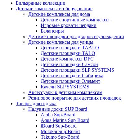
Бильярдные коллекции
Детские комплексы и оборудование
Детские комплексы для дома
Детские спортивные комплексы
Игровые кровати-чердаки
Балансиры
Детские площадки для дворов и учреждений
Детские комплексы для улицы
Десткие площадки TAALO
Десткие площадки TALO
Детские комплексы DFC
Детские площадки Самсон
Детские площадки SLP SYSTEMS
Детские площадки Сибирика
Детские площадки Элемент
Качели SLP SYSTEMS
Аксессуары к детским комлпексам
Резиновое покрытие для детских площадок
Товары для отдыха
Надувные доски SUP Board
Aloha Sup-Board
Aqua Marina Sup-Board
iBoard Sup-Board
Molokai Sup-Board
Takumo Sup-Board