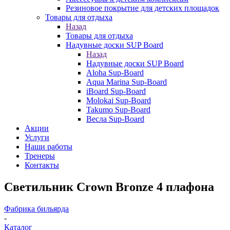
Резиновое покрытие для детских площадок
Товары для отдыха
Назад
Товары для отдыха
Надувные доски SUP Board
Назад
Надувные доски SUP Board
Aloha Sup-Board
Aqua Marina Sup-Board
iBoard Sup-Board
Molokai Sup-Board
Takumo Sup-Board
Весла Sup-Board
Акции
Услуги
Наши работы
Тренеры
Контакты
Светильник Crown Bronze 4 плафона
Фабрика бильярда
-
Каталог