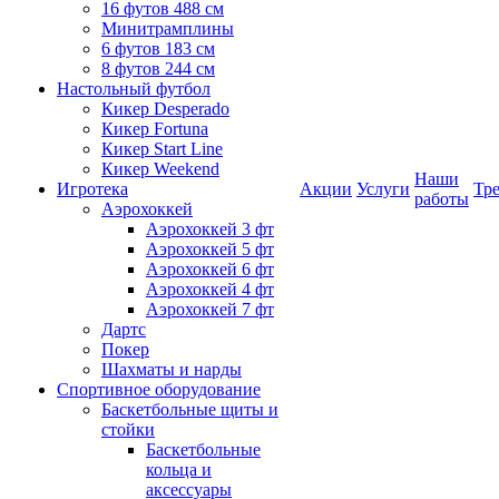
16 футов 488 см
Минитрамплины
6 футов 183 см
8 футов 244 см
Настольный футбол
Кикер Desperado
Кикер Fortuna
Кикер Start Line
Кикер Weekend
Наши
Игротека
Акции
Услуги
Тр
работы
Аэрохоккей
Аэрохоккей 3 фт
Аэрохоккей 5 фт
Аэрохоккей 6 фт
Аэрохоккей 4 фт
Аэрохоккей 7 фт
Дартс
Покер
Шахматы и нарды
Спортивное оборудование
Баскетбольные щиты и
стойки
Баскетбольные
кольца и
аксессуары