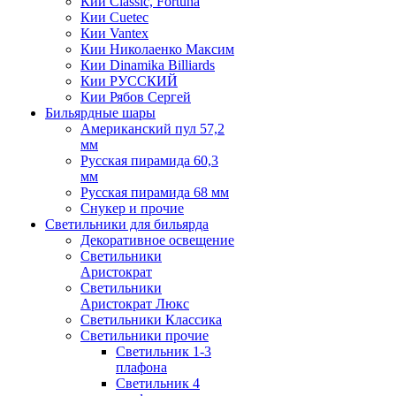
Кии Classic, Fortuna
Кии Cuetec
Кии Vantex
Кии Николаенко Максим
Кии Dinamika Billiards
Кии РУССКИЙ
Кии Рябов Сергей
Бильярдные шары
Американский пул 57,2
мм
Русская пирамида 60,3
мм
Русская пирамида 68 мм
Снукер и прочие
Светильники для бильярда
Декоративное освещение
Светильники
Аристократ
Светильники
Аристократ Люкс
Светильники Классика
Светильники прочие
Светильник 1-3
плафона
Светильник 4