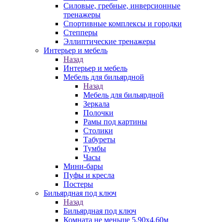
Силовые, гребные, инверсионные
тренажеры
Спортивные комплексы и городки
Степперы
Эллиптические тренажеры
Интерьер и мебель
Назад
Интерьер и мебель
Мебель для бильярдной
Назад
Мебель для бильярдной
Зеркала
Полочки
Рамы под картины
Столики
Табуреты
Тумбы
Часы
Мини-бары
Пуфы и кресла
Постеры
Бильярдная под ключ
Назад
Бильярдная под ключ
Комната не меньше 5,90х4,60м