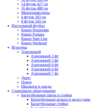
14 футов 427 см
16 футов 488 см
Минитрамплины
6 футов 183 см
8 футов 244 см
Настольный футбол
Кикер Desperado
Кикер Fortuna
Кикер Start Line
Кикер Weekend
Игротека
Аэрохоккей
Аэрохоккей 3 фт
Аэрохоккей 5 фт
Аэрохоккей 6 фт
Аэрохоккей 4 фт
Аэрохоккей 7 фт
Дартс
Покер
Шахматы и нарды
Спортивное оборудование
Баскетбольные щиты и стойки
Баскетбольные кольца и аксессуары
Баскетбольные стойки