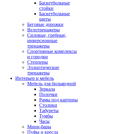
Баскетбольные
стойки
Баскетбольные
щиты
Беговые дорожки
Велотренажеры
Силовые, гребные,
инверсионные
тренажеры
Спортивные комплексы
и городки
Степперы
Эллиптические
тренажеры
Интерьер и мебель
Мебель для бильярдной
Зеркала
Полочки
Рамы под картины
Столики
Табуреты
Тумбы
Часы
Мини-бары
Пуфы и кресла