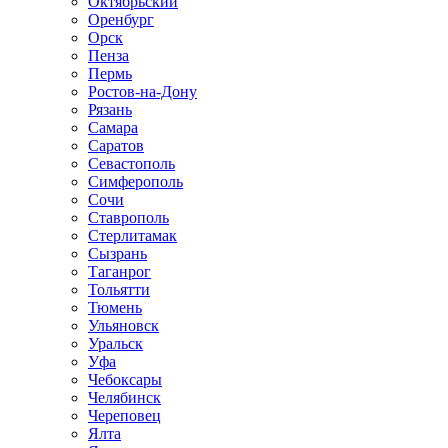
Октябрьский
Оренбург
Орск
Пенза
Пермь
Ростов-на-Дону
Рязань
Самара
Саратов
Севастополь
Симферополь
Сочи
Ставрополь
Стерлитамак
Сызрань
Таганрог
Тольятти
Тюмень
Ульяновск
Уральск
Уфа
Чебоксары
Челябинск
Череповец
Ялта