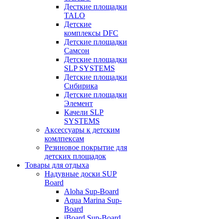
Десткие площадки
TALO
Детские
комплексы DFC
Детские площадки
Самсон
Детские площадки
SLP SYSTEMS
Детские площадки
Сибирика
Детские площадки
Элемент
Качели SLP
SYSTEMS
Аксессуары к детским
комлпексам
Резиновое покрытие для
детских площадок
Товары для отдыха
Надувные доски SUP
Board
Aloha Sup-Board
Aqua Marina Sup-
Board
iBoard Sup-Board