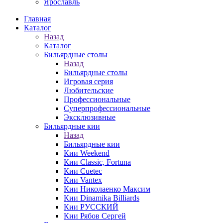
Ярославль
Главная
Каталог
Назад
Каталог
Бильярдные столы
Назад
Бильярдные столы
Игровая серия
Любительские
Профессиональные
Суперпрофессиональные
Эксклюзивные
Бильярдные кии
Назад
Бильярдные кии
Кии Weekend
Кии Classic, Fortuna
Кии Cuetec
Кии Vantex
Кии Николаенко Максим
Кии Dinamika Billiards
Кии РУССКИЙ
Кии Рябов Сергей