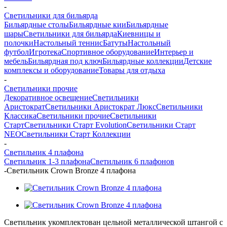
-
Светильники для бильярда
Бильярдные столы
Бильярдные кии
Бильярдные
шары
Светильники для бильярда
Киевницы и
полочки
Настольный теннис
Батуты
Настольный
футбол
Игротека
Спортивное оборудование
Интерьер и
мебель
Бильярдная под ключ
Бильярдные коллекции
Детские
комплексы и оборудование
Товары для отдыха
-
Светильники прочие
Декоративное освещение
Светильники
Аристократ
Светильники Аристократ Люкс
Светильники
Классика
Светильники прочие
Светильники
Старт
Светильники Старт Evolution
Светильники Старт
NEO
Светильники Старт Коллекции
-
Светильник 4 плафона
Светильник 1-3 плафона
Светильник 6 плафонов
-
Светильник Crown Bronze 4 плафона
Светильник укомплектован цельной металлической штангой с