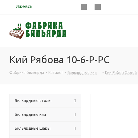
Ижевск
Кий Рябова 10-6-Р-РС
Фабрика бильярда
-
Каталог
-
Бильярдные кии
-
Кии Рябов Сергей
Бильярдные столы
Бильярдные кии
Бильярдные шары