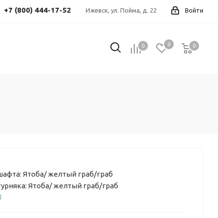
+7 (800) 444-17-52
Ижевск, ул. Пойма, д. 22
Войти
0
0
0
0
афта: Ятоба/ желтый граб/граб
урняка: Ятоба/ желтый граб/граб