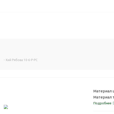
-
Кий Рябова 10-6-Р-РС
Материал ш
Материал т
Подробнее