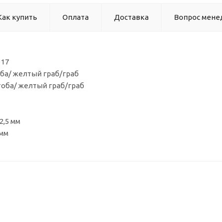
Как купить
Оплата
Доставка
Вопрос мене
 17
ба/ желтый граб/граб
тоба/ желтый граб/граб
2,5 мм
 мм