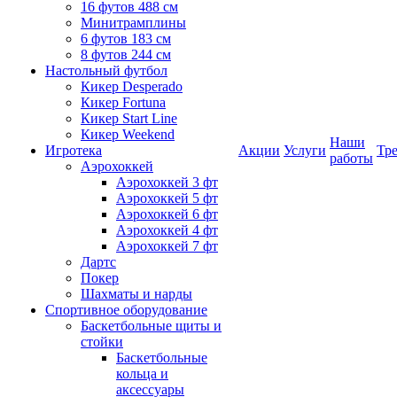
16 футов 488 см
Минитрамплины
6 футов 183 см
8 футов 244 см
Настольный футбол
Кикер Desperado
Кикер Fortuna
Кикер Start Line
Кикер Weekend
Наши
Игротека
Акции
Услуги
Тр
работы
Аэрохоккей
Аэрохоккей 3 фт
Аэрохоккей 5 фт
Аэрохоккей 6 фт
Аэрохоккей 4 фт
Аэрохоккей 7 фт
Дартс
Покер
Шахматы и нарды
Спортивное оборудование
Баскетбольные щиты и
стойки
Баскетбольные
кольца и
аксессуары