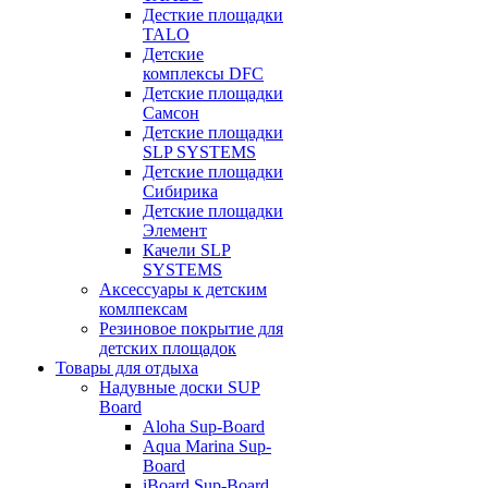
Десткие площадки
TALO
Детские
комплексы DFC
Детские площадки
Самсон
Детские площадки
SLP SYSTEMS
Детские площадки
Сибирика
Детские площадки
Элемент
Качели SLP
SYSTEMS
Аксессуары к детским
комлпексам
Резиновое покрытие для
детских площадок
Товары для отдыха
Надувные доски SUP
Board
Aloha Sup-Board
Aqua Marina Sup-
Board
iBoard Sup-Board