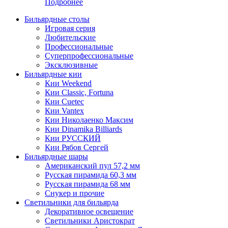
Подробнее
Бильярдные столы
Игровая серия
Любительские
Профессиональные
Суперпрофессиональные
Эксклюзивные
Бильярдные кии
Кии Weekend
Кии Classic, Fortuna
Кии Cuetec
Кии Vantex
Кии Николаенко Максим
Кии Dinamika Billiards
Кии РУССКИЙ
Кии Рябов Сергей
Бильярдные шары
Американский пул 57,2 мм
Русская пирамида 60,3 мм
Русская пирамида 68 мм
Снукер и прочие
Светильники для бильярда
Декоративное освещение
Светильники Аристократ