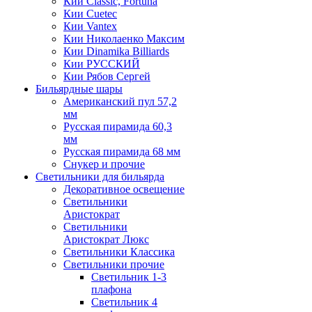
Кии Classic, Fortuna
Кии Cuetec
Кии Vantex
Кии Николаенко Максим
Кии Dinamika Billiards
Кии РУССКИЙ
Кии Рябов Сергей
Бильярдные шары
Американский пул 57,2
мм
Русская пирамида 60,3
мм
Русская пирамида 68 мм
Снукер и прочие
Светильники для бильярда
Декоративное освещение
Светильники
Аристократ
Светильники
Аристократ Люкс
Светильники Классика
Светильники прочие
Светильник 1-3
плафона
Светильник 4