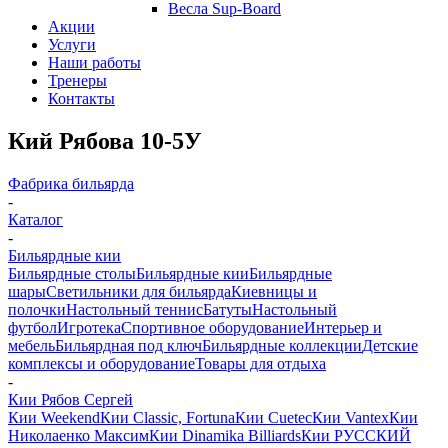
Весла Sup-Board
Акции
Услуги
Наши работы
Тренеры
Контакты
Кий Рябова 10-5У
Фабрика бильярда
-
Каталог
-
Бильярдные кии
Бильярдные столы
Бильярдные кии
Бильярдные
шары
Светильники для бильярда
Киевницы и
полочки
Настольный теннис
Батуты
Настольный
футбол
Игротека
Спортивное оборудование
Интерьер и
мебель
Бильярдная под ключ
Бильярдные коллекции
Детские
комплексы и оборудование
Товары для отдыха
-
Кии Рябов Сергей
Кии Weekend
Кии Classic, Fortuna
Кии Cuetec
Кии Vantex
Кии
Николаенко Максим
Кии Dinamika Billiards
Кии РУССКИЙ