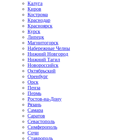
Калуга
Киров
Кострома
Краснодар
Красноярск
Курск
Липецк
Магнитогорск
Набережные Челны
Нижний Новгород
Нижний Тагил
Новороссийск
Октябрьский
Оренбург
Орск
Пенза
Пермь
Ростов-на-Дону
Рязань
Самара
Саратов
Севастополь
Симферополь
Сочи
Ставрополь