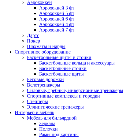
Аэрохоккей
Аэрохоккей 3 фт
Аэрохоккей 5 фт
Аэрохоккей 6 фт
Аэрохоккей 4 фт
Аэрохоккей 7 фт
Дартс
Покер
Шахматы и нарды
Спортивное оборудование
Баскетбольные щиты и стойки
Баскетбольные кольца и аксессуары
Баскетбольные стойки
Баскетбольные щиты
Беговые дорожки
Велотренажеры
Силовые, гребные, инверсионные тренажеры
Спортивные комплексы и городки
Степперы
Эллиптические тренажеры
Интерьер и мебель
Мебель для бильярдной
Зеркала
Полочки
Рамы под картины