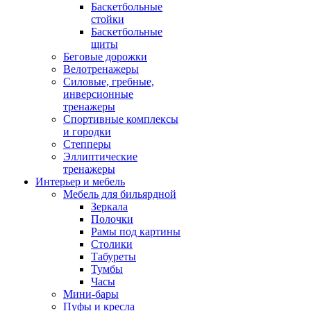
Баскетбольные
стойки
Баскетбольные
щиты
Беговые дорожки
Велотренажеры
Силовые, гребные,
инверсионные
тренажеры
Спортивные комплексы
и городки
Степперы
Эллиптические
тренажеры
Интерьер и мебель
Мебель для бильярдной
Зеркала
Полочки
Рамы под картины
Столики
Табуреты
Тумбы
Часы
Мини-бары
Пуфы и кресла