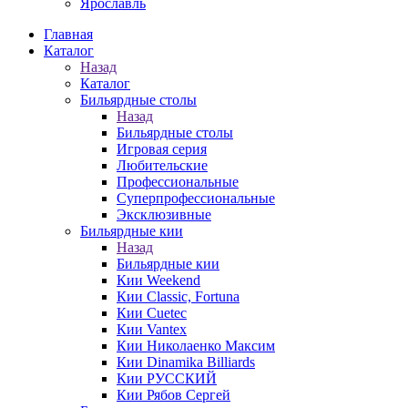
Ярославль
Главная
Каталог
Назад
Каталог
Бильярдные столы
Назад
Бильярдные столы
Игровая серия
Любительские
Профессиональные
Суперпрофессиональные
Эксклюзивные
Бильярдные кии
Назад
Бильярдные кии
Кии Weekend
Кии Classic, Fortuna
Кии Cuetec
Кии Vantex
Кии Николаенко Максим
Кии Dinamika Billiards
Кии РУССКИЙ
Кии Рябов Сергей