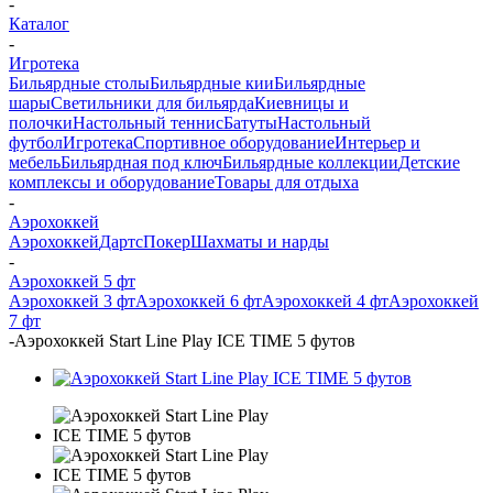
-
Каталог
-
Игротека
Бильярдные столы
Бильярдные кии
Бильярдные
шары
Светильники для бильярда
Киевницы и
полочки
Настольный теннис
Батуты
Настольный
футбол
Игротека
Спортивное оборудование
Интерьер и
мебель
Бильярдная под ключ
Бильярдные коллекции
Детские
комплексы и оборудование
Товары для отдыха
-
Аэрохоккей
Аэрохоккей
Дартс
Покер
Шахматы и нарды
-
Аэрохоккей 5 фт
Аэрохоккей 3 фт
Аэрохоккей 6 фт
Аэрохоккей 4 фт
Аэрохоккей
7 фт
-
Аэрохоккей Start Line Play ICE TIME 5 футов