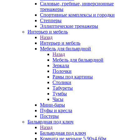
Силовые, гребные, инверсионные
тренажеры
Спортивные комплексы и городки
Степперы
Эллиптические тренажеры
Интерьер и мебель
Назад
Интерьер и мебель
Мебель для бильярдной
Назад
Мебель для бильярдной
Зеркала
Полочки
Рамы под картины
Столики
Табуреты
Тумбы
Часы
Мини-бары
Пуфы и кресла
Постеры
Бильярдная под ключ
Назад
Бильярдная под ключ
Комната не меньше 5,90х4,60м