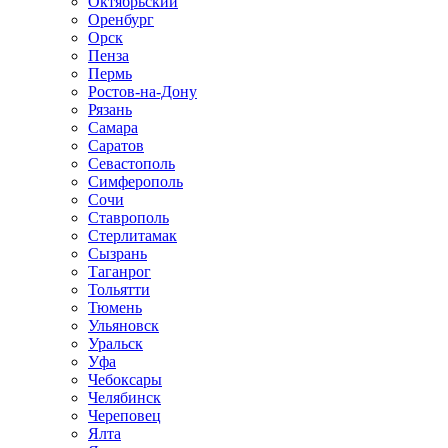
Октябрьский
Оренбург
Орск
Пенза
Пермь
Ростов-на-Дону
Рязань
Самара
Саратов
Севастополь
Симферополь
Сочи
Ставрополь
Стерлитамак
Сызрань
Таганрог
Тольятти
Тюмень
Ульяновск
Уральск
Уфа
Чебоксары
Челябинск
Череповец
Ялта