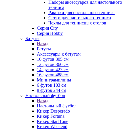
Наборы аксессуаров для настольного
тенниса
Ракетки для настольного тенниса
Сетки для настольного тенниса
Чехлы для теннисных столов
Серия City
Серия Hobby
Батуты
Назад
Батуты
Аксессуары к батутам
10 футов 305 см
12 футов 366 см
14 футов 427 см
16 футов 488 см
Минитрамплины
6 футов 183 см
8 футов 244 см
Настольный футбол
Назад
Настольный футбол
Кикер Desperado
Кикер Fortuna
Кикер Start Line
Кикер Weekend