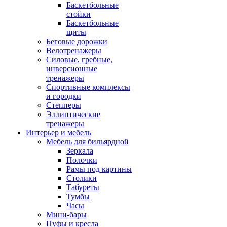
Баскетбольные
стойки
Баскетбольные
щиты
Беговые дорожки
Велотренажеры
Силовые, гребные,
инверсионные
тренажеры
Спортивные комплексы
и городки
Степперы
Эллиптические
тренажеры
Интерьер и мебель
Мебель для бильярдной
Зеркала
Полочки
Рамы под картины
Столики
Табуреты
Тумбы
Часы
Мини-бары
Пуфы и кресла