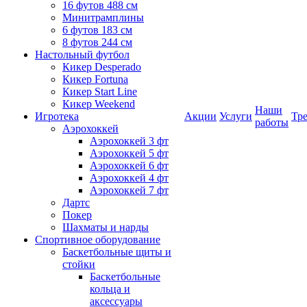
16 футов 488 см
Минитрамплины
6 футов 183 см
8 футов 244 см
Настольный футбол
Кикер Desperado
Кикер Fortuna
Кикер Start Line
Кикер Weekend
Наши
Игротека
Акции
Услуги
Тр
работы
Аэрохоккей
Аэрохоккей 3 фт
Аэрохоккей 5 фт
Аэрохоккей 6 фт
Аэрохоккей 4 фт
Аэрохоккей 7 фт
Дартс
Покер
Шахматы и нарды
Спортивное оборудование
Баскетбольные щиты и
стойки
Баскетбольные
кольца и
аксессуары