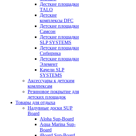
Десткие площадки
TALO
Детские
комплексы DFC
Детские площадки
Самсон
Детские площадки
SLP SYSTEMS
Детские площадки
Сибирика
Детские площадки
Элемент
Качели SLP
SYSTEMS
Аксессуары к детским
комлпексам
Резиновое покрытие для
детских площадок
Товары для отдыха
Надувные доски SUP
Board
Aloha Sup-Board
Aqua Marina Sup-
Board
iBoard Sup-Board