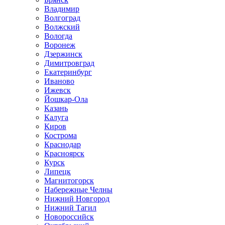
Владимир
Волгоград
Волжский
Вологда
Воронеж
Дзержинск
Димитровград
Екатеринбург
Иваново
Ижевск
Йошкар-Ола
Казань
Калуга
Киров
Кострома
Краснодар
Красноярск
Курск
Липецк
Магнитогорск
Набережные Челны
Нижний Новгород
Нижний Тагил
Новороссийск