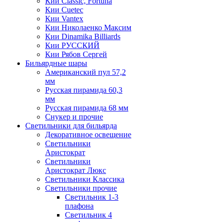
Кии Classic, Fortuna
Кии Cuetec
Кии Vantex
Кии Николаенко Максим
Кии Dinamika Billiards
Кии РУССКИЙ
Кии Рябов Сергей
Бильярдные шары
Американский пул 57,2
мм
Русская пирамида 60,3
мм
Русская пирамида 68 мм
Снукер и прочие
Светильники для бильярда
Декоративное освещение
Светильники
Аристократ
Светильники
Аристократ Люкс
Светильники Классика
Светильники прочие
Светильник 1-3
плафона
Светильник 4