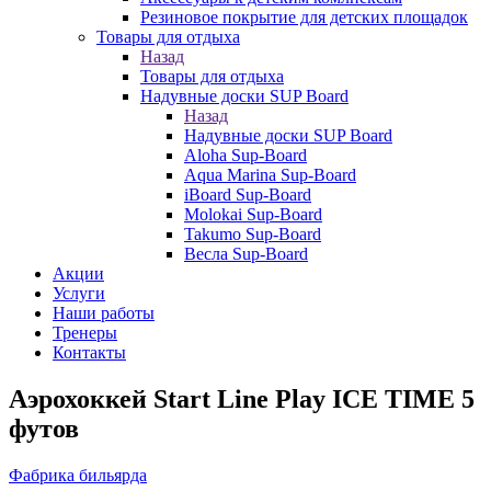
Резиновое покрытие для детских площадок
Товары для отдыха
Назад
Товары для отдыха
Надувные доски SUP Board
Назад
Надувные доски SUP Board
Aloha Sup-Board
Aqua Marina Sup-Board
iBoard Sup-Board
Molokai Sup-Board
Takumo Sup-Board
Весла Sup-Board
Акции
Услуги
Наши работы
Тренеры
Контакты
Аэрохоккей Start Line Play ICE TIME 5
футов
Фабрика бильярда