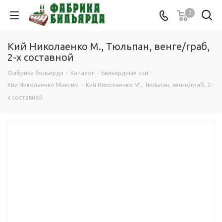
0
Кий Николаенко М., Тюльпан, венге/граб,
2-х составной
Фабрика бильярда
-
Каталог
-
Бильярдные кии
-
Кии Николаенко Максим
-
Кий Николаенко М., Тюльпан, венге/граб, 2-
х составной