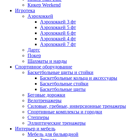
Кикер Weekend
Игротека
Аэрохоккей
Аэрохоккей 3 фт
Аэрохоккей 5 фт
Аэрохоккей 6 фт
Аэрохоккей 4 фт
Аэрохоккей 7 фт
Дартс
Покер
Шахматы и нарды
Спортивное оборудование
Баскетбольные щиты и стойки
Баскетбольные кольца и аксессуары
Баскетбольные стойки
Баскетбольные щиты
Беговые дорожки
Велотренажеры
Силовые, гребные, инверсионные тренажеры
Спортивные комплексы и городки
Степперы
Эллиптические тренажеры
Интерьер и мебель
Мебель для бильярдной
Зеркала