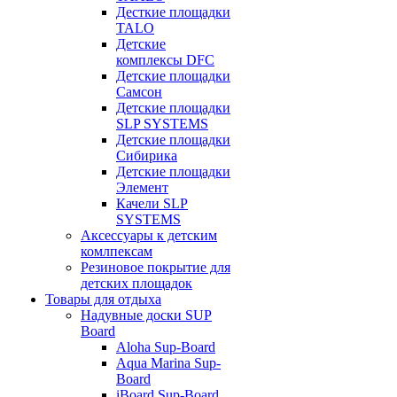
Десткие площадки
TALO
Детские
комплексы DFC
Детские площадки
Самсон
Детские площадки
SLP SYSTEMS
Детские площадки
Сибирика
Детские площадки
Элемент
Качели SLP
SYSTEMS
Аксессуары к детским
комлпексам
Резиновое покрытие для
детских площадок
Товары для отдыха
Надувные доски SUP
Board
Aloha Sup-Board
Aqua Marina Sup-
Board
iBoard Sup-Board