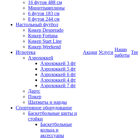
16 футов 488 см
Минитрамплины
6 футов 183 см
8 футов 244 см
Настольный футбол
Кикер Desperado
Кикер Fortuna
Кикер Start Line
Кикер Weekend
Наши
Игротека
Акции
Услуги
Тр
работы
Аэрохоккей
Аэрохоккей 3 фт
Аэрохоккей 5 фт
Аэрохоккей 6 фт
Аэрохоккей 4 фт
Аэрохоккей 7 фт
Дартс
Покер
Шахматы и нарды
Спортивное оборудование
Баскетбольные щиты и
стойки
Баскетбольные
кольца и
аксессуары