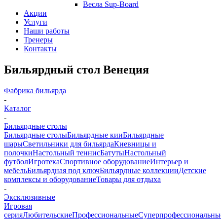
Весла Sup-Board
Акции
Услуги
Наши работы
Тренеры
Контакты
Бильярдный стол Венеция
Фабрика бильярда
-
Каталог
-
Бильярдные столы
Бильярдные столы
Бильярдные кии
Бильярдные
шары
Светильники для бильярда
Киевницы и
полочки
Настольный теннис
Батуты
Настольный
футбол
Игротека
Спортивное оборудование
Интерьер и
мебель
Бильярдная под ключ
Бильярдные коллекции
Детские
комплексы и оборудование
Товары для отдыха
-
Эксклюзивные
Игровая
серия
Любительские
Профессиональные
Суперпрофессиональны