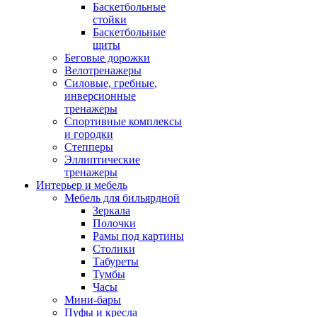
Баскетбольные
стойки
Баскетбольные
щиты
Беговые дорожки
Велотренажеры
Силовые, гребные,
инверсионные
тренажеры
Спортивные комплексы
и городки
Степперы
Эллиптические
тренажеры
Интерьер и мебель
Мебель для бильярдной
Зеркала
Полочки
Рамы под картины
Столики
Табуреты
Тумбы
Часы
Мини-бары
Пуфы и кресла