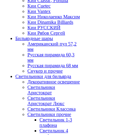
Кии Classic, Fortuna
Кии Cuetec
Кии Vantex
Кии Николаенко Максим
Кии Dinamika Billiards
Кии РУССКИЙ
Кии Рябов Сергей
Бильярдные шары
Американский пул 57,2
мм
Русская пирамида 60,3
мм
Русская пирамида 68 мм
Снукер и прочие
Светильники для бильярда
Декоративное освещение
Светильники
Аристократ
Светильники
Аристократ Люкс
Светильники Классика
Светильники прочие
Светильник 1-3
плафона
Светильник 4