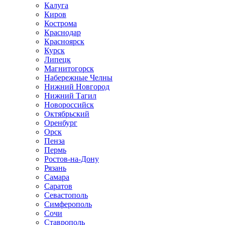
Калуга
Киров
Кострома
Краснодар
Красноярск
Курск
Липецк
Магнитогорск
Набережные Челны
Нижний Новгород
Нижний Тагил
Новороссийск
Октябрьский
Оренбург
Орск
Пенза
Пермь
Ростов-на-Дону
Рязань
Самара
Саратов
Севастополь
Симферополь
Сочи
Ставрополь