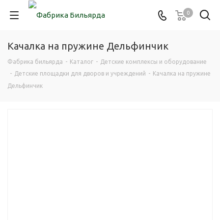
0
Качалка на пружине Дельфинчик
Фабрика бильярда
-
Каталог
-
Детские комплексы и оборудование
-
Детские площадки для дворов и учреждений
-
Качалка на пружине
Дельфинчик