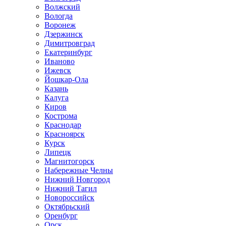
Волжский
Вологда
Воронеж
Дзержинск
Димитровград
Екатеринбург
Иваново
Ижевск
Йошкар-Ола
Казань
Калуга
Киров
Кострома
Краснодар
Красноярск
Курск
Липецк
Магнитогорск
Набережные Челны
Нижний Новгород
Нижний Тагил
Новороссийск
Октябрьский
Оренбург
Орск