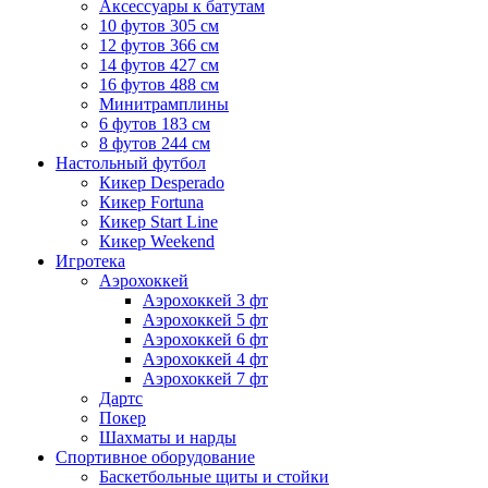
Аксессуары к батутам
10 футов 305 см
12 футов 366 см
14 футов 427 см
16 футов 488 см
Минитрамплины
6 футов 183 см
8 футов 244 см
Настольный футбол
Кикер Desperado
Кикер Fortuna
Кикер Start Line
Кикер Weekend
Игротека
Аэрохоккей
Аэрохоккей 3 фт
Аэрохоккей 5 фт
Аэрохоккей 6 фт
Аэрохоккей 4 фт
Аэрохоккей 7 фт
Дартс
Покер
Шахматы и нарды
Спортивное оборудование
Баскетбольные щиты и стойки