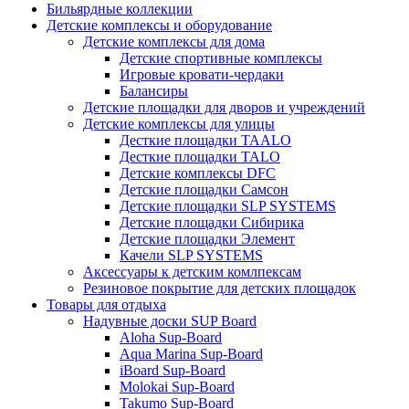
Бильярдные коллекции
Детские комплексы и оборудование
Детские комплексы для дома
Детские спортивные комплексы
Игровые кровати-чердаки
Балансиры
Детские площадки для дворов и учреждений
Детские комплексы для улицы
Десткие площадки TAALO
Десткие площадки TALO
Детские комплексы DFC
Детские площадки Самсон
Детские площадки SLP SYSTEMS
Детские площадки Сибирика
Детские площадки Элемент
Качели SLP SYSTEMS
Аксессуары к детским комлпексам
Резиновое покрытие для детских площадок
Товары для отдыха
Надувные доски SUP Board
Aloha Sup-Board
Aqua Marina Sup-Board
iBoard Sup-Board
Molokai Sup-Board
Takumo Sup-Board