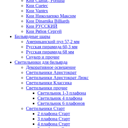
Кии Classic, Fortuna
Кии Cuetec
Кии Vantex
Кии Николаенко Максим
Кии Dinamika Billiards
Кии РУССКИЙ
Кии Рябов Сергей
Бильярдные шары
Американский пул 57,2 мм
Русская пирамида 60,3 мм
Русская пирамида 68 мм
Снукер и прочие
Светильники для бильярда
Декоративное освещение
Светильники Аристократ
Светильники Аристократ Люкс
Светильники Классика
Светильники прочие
Светильник 1-3 плафона
Светильник 4 плафона
Светильник 6 плафонов
Светильники Старт
2 плафона Старт
3 плафона Старт
4 плафона Старт