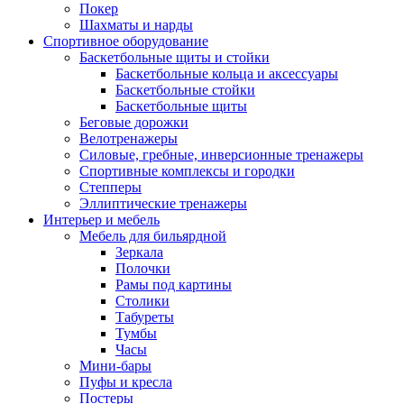
Покер
Шахматы и нарды
Спортивное оборудование
Баскетбольные щиты и стойки
Баскетбольные кольца и аксессуары
Баскетбольные стойки
Баскетбольные щиты
Беговые дорожки
Велотренажеры
Силовые, гребные, инверсионные тренажеры
Спортивные комплексы и городки
Степперы
Эллиптические тренажеры
Интерьер и мебель
Мебель для бильярдной
Зеркала
Полочки
Рамы под картины
Столики
Табуреты
Тумбы
Часы
Мини-бары
Пуфы и кресла
Постеры