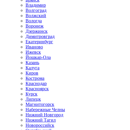
Владимир
Волгоград
Волжский
Вологда
Воронеж
Дзержинск
Димитровград
Екатеринбург
Иваново
Ижевск
Йошкар-Ола
Казань
Калуга
Киров
Кострома
Краснодар
Красноярск
Курск
Липецк
Магнитогорск
Набережные Челны
Нижний Новгород
Нижний Тагил
Новороссийск