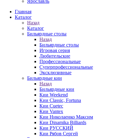
Ярославль
Главная
Каталог
Назад
Каталог
Бильярдные столы
Назад
Бильярдные столы
Игровая серия
Любительские
Профессиональные
Суперпрофессиональные
Эксклюзивные
Бильярдные кии
Назад
Бильярдные кии
Кии Weekend
Кии Classic, Fortuna
Кии Cuetec
Кии Vantex
Кии Николаенко Максим
Кии Dinamika Billiards
Кии РУССКИЙ
Кии Рябов Сергей