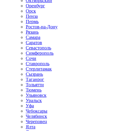
Октябрьский
Оренбург
Орск
Пенза
Пермь
Ростов-на-Дону
Рязань
Самара
Саратов
Севастополь
Симферополь
Сочи
Ставрополь
Стерлитамак
Сызрань
Таганрог
Тольятти
Тюмень
Ульяновск
Уральск
Уфа
Чебоксары
Челябинск
Череповец
Ялта