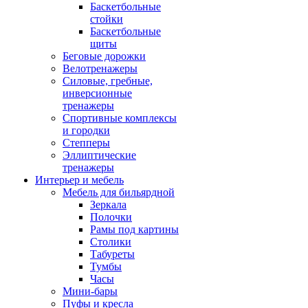
Баскетбольные
стойки
Баскетбольные
щиты
Беговые дорожки
Велотренажеры
Силовые, гребные,
инверсионные
тренажеры
Спортивные комплексы
и городки
Степперы
Эллиптические
тренажеры
Интерьер и мебель
Мебель для бильярдной
Зеркала
Полочки
Рамы под картины
Столики
Табуреты
Тумбы
Часы
Мини-бары
Пуфы и кресла