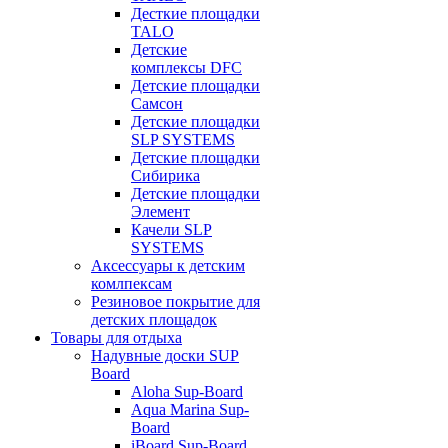
Десткие площадки
TALO
Детские
комплексы DFC
Детские площадки
Самсон
Детские площадки
SLP SYSTEMS
Детские площадки
Сибирика
Детские площадки
Элемент
Качели SLP
SYSTEMS
Аксессуары к детским
комлпексам
Резиновое покрытие для
детских площадок
Товары для отдыха
Надувные доски SUP
Board
Aloha Sup-Board
Aqua Marina Sup-
Board
iBoard Sup-Board