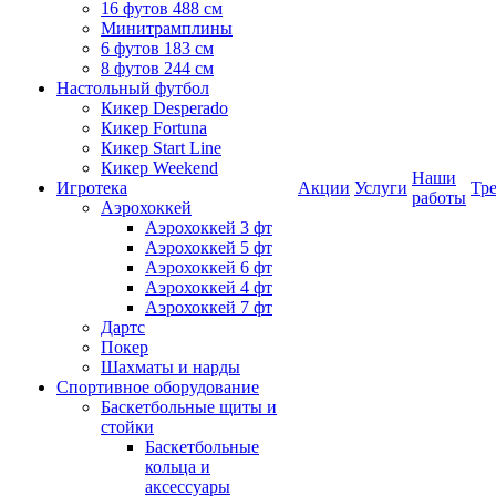
16 футов 488 см
Минитрамплины
6 футов 183 см
8 футов 244 см
Настольный футбол
Кикер Desperado
Кикер Fortuna
Кикер Start Line
Кикер Weekend
Наши
Игротека
Акции
Услуги
Тр
работы
Аэрохоккей
Аэрохоккей 3 фт
Аэрохоккей 5 фт
Аэрохоккей 6 фт
Аэрохоккей 4 фт
Аэрохоккей 7 фт
Дартс
Покер
Шахматы и нарды
Спортивное оборудование
Баскетбольные щиты и
стойки
Баскетбольные
кольца и
аксессуары