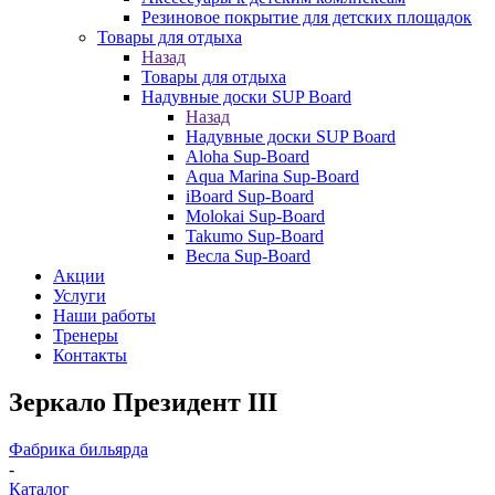
Резиновое покрытие для детских площадок
Товары для отдыха
Назад
Товары для отдыха
Надувные доски SUP Board
Назад
Надувные доски SUP Board
Aloha Sup-Board
Aqua Marina Sup-Board
iBoard Sup-Board
Molokai Sup-Board
Takumo Sup-Board
Весла Sup-Board
Акции
Услуги
Наши работы
Тренеры
Контакты
Зеркало Президент III
Фабрика бильярда
-
Каталог