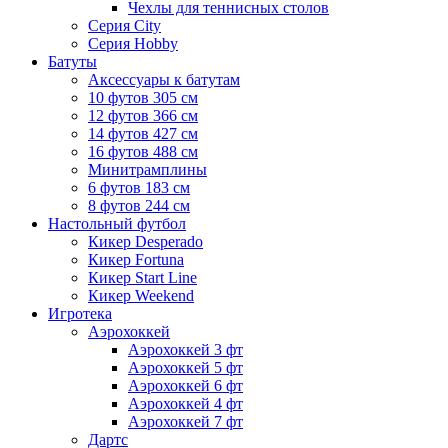
Чехлы для теннисных столов
Серия City
Серия Hobby
Батуты
Аксессуары к батутам
10 футов 305 см
12 футов 366 см
14 футов 427 см
16 футов 488 см
Минитрамплины
6 футов 183 см
8 футов 244 см
Настольный футбол
Кикер Desperado
Кикер Fortuna
Кикер Start Line
Кикер Weekend
Игротека
Аэрохоккей
Аэрохоккей 3 фт
Аэрохоккей 5 фт
Аэрохоккей 6 фт
Аэрохоккей 4 фт
Аэрохоккей 7 фт
Дартс