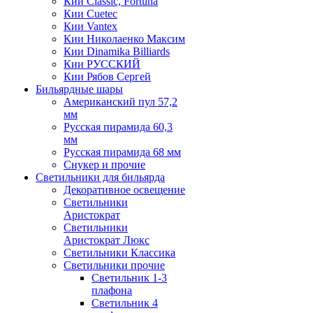
Кии Classic, Fortuna
Кии Cuetec
Кии Vantex
Кии Николаенко Максим
Кии Dinamika Billiards
Кии РУССКИЙ
Кии Рябов Сергей
Бильярдные шары
Американский пул 57,2
мм
Русская пирамида 60,3
мм
Русская пирамида 68 мм
Снукер и прочие
Светильники для бильярда
Декоративное освещение
Светильники
Аристократ
Светильники
Аристократ Люкс
Светильники Классика
Светильники прочие
Светильник 1-3
плафона
Светильник 4