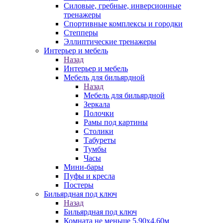
Силовые, гребные, инверсионные
тренажеры
Спортивные комплексы и городки
Степперы
Эллиптические тренажеры
Интерьер и мебель
Назад
Интерьер и мебель
Мебель для бильярдной
Назад
Мебель для бильярдной
Зеркала
Полочки
Рамы под картины
Столики
Табуреты
Тумбы
Часы
Мини-бары
Пуфы и кресла
Постеры
Бильярдная под ключ
Назад
Бильярдная под ключ
Комната не меньше 5,90х4,60м