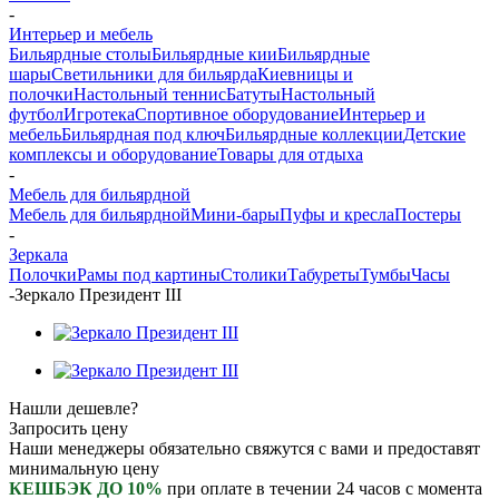
-
Интерьер и мебель
Бильярдные столы
Бильярдные кии
Бильярдные
шары
Светильники для бильярда
Киевницы и
полочки
Настольный теннис
Батуты
Настольный
футбол
Игротека
Спортивное оборудование
Интерьер и
мебель
Бильярдная под ключ
Бильярдные коллекции
Детские
комплексы и оборудование
Товары для отдыха
-
Мебель для бильярдной
Мебель для бильярдной
Мини-бары
Пуфы и кресла
Постеры
-
Зеркала
Полочки
Рамы под картины
Столики
Табуреты
Тумбы
Часы
-
Зеркало Президент III
Нашли дешевле?
Запросить цену
Наши менеджеры обязательно свяжутся с вами и предоставят
минимальную цену
КЕШБЭК ДО 10%
при оплате в течении 24 часов с момента