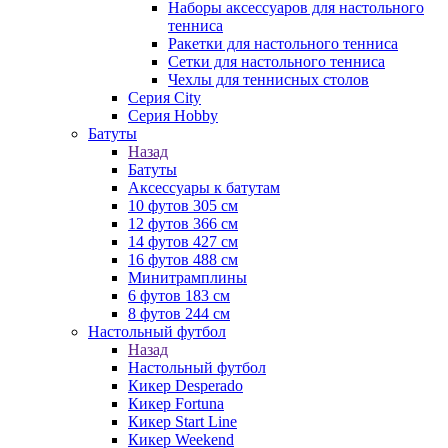
Наборы аксессуаров для настольного
тенниса
Ракетки для настольного тенниса
Сетки для настольного тенниса
Чехлы для теннисных столов
Серия City
Серия Hobby
Батуты
Назад
Батуты
Аксессуары к батутам
10 футов 305 см
12 футов 366 см
14 футов 427 см
16 футов 488 см
Минитрамплины
6 футов 183 см
8 футов 244 см
Настольный футбол
Назад
Настольный футбол
Кикер Desperado
Кикер Fortuna
Кикер Start Line
Кикер Weekend