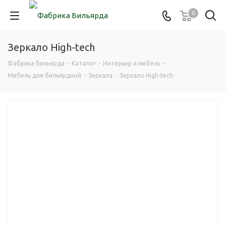
0
Зеркало High-tech
Фабрика бильярда
-
Каталог
-
Интерьер и мебель
-
Мебель для бильярдной
-
Зеркала
-
Зеркало High-tech