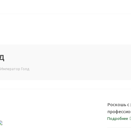
д
 Император Голд
Роскошь с 
профессио
Подробнее