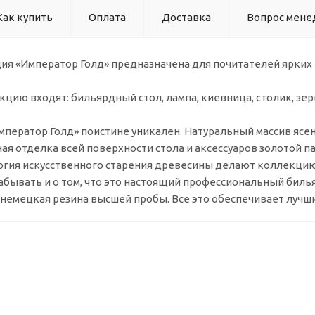
Как купить
Оплата
Доставка
Вопрос мене
я «Император Голд» предназначена для почитателей ярких 
цию входят: бильярдный стол, лампа, киевница, столик, зерк
ператор Голд» поистине уникален. Натуральный массив ясе
ая отделка всей поверхности стола и аксессуаров золотой па
огия искусственного старения древесины делают коллекци
забывать и о том, что это настоящий профессиональный билья
 немецкая резина высшей пробы. Все это обеспечивает лучш